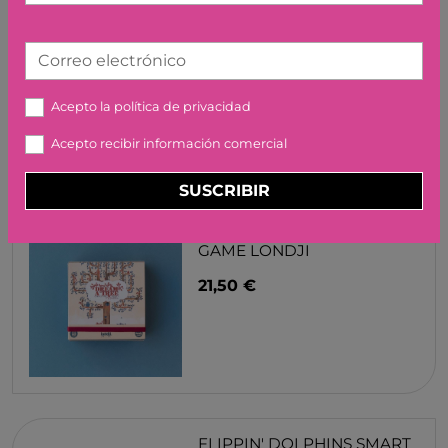
LA GRANJA DE PACO
LUDILO
Correo electrónico
11,99 €
Acepto la
política de privacidad
Acepto recibir información comercial
SUSCRIBIR
DREAM A TREE - POCKET
GAME LONDJI
21,50 €
FLIPPIN' DOLPHINS SMART