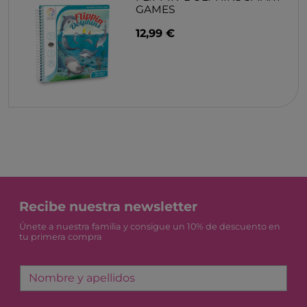
GAMES
12,99 €
Recibe nuestra newsletter
Únete a nuestra familia y consigue un 10% de descuento en
tu primera compra
Nombre y apellidos