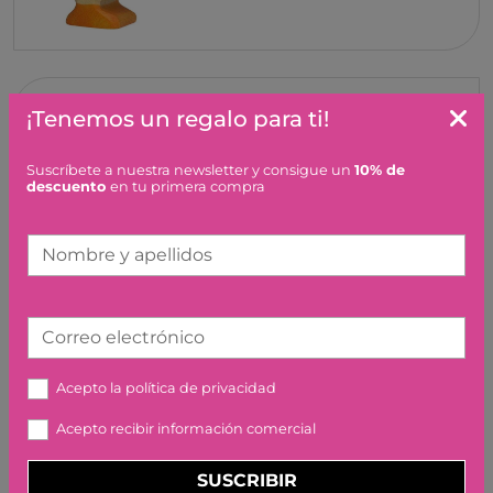
CISNE NADANDO, MADERA
¡Tenemos un regalo para ti!
GOKI
9,95 €
Suscríbete a nuestra newsletter y consigue un
10% de
descuento
en tu primera compra
Nombre y apellidos
Correo electrónico
CISNE PEQUEÑO, MADERA
GOKI
Acepto la
política de privacidad
7,95 €
Acepto recibir información comercial
SUSCRIBIR