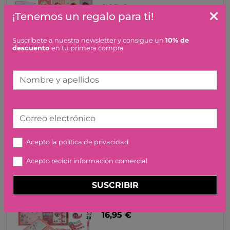
2,95 €
¡Tenemos un regalo para ti!
Suscríbete a nuestra newsletter y consigue un
10% de
descuento
en tu primera compra
TOPMODEL MINI BLOC DE
Nombre y apellidos
NOTAS CON BOLIGRAFO
DEPESCHE
4,95 €
Correo electrónico
Acepto la
política de privacidad
Acepto recibir información comercial
SUSCRIBIR
TOPMODEL CREATE YOUR
DIARY DEPESCHE
16,95 €