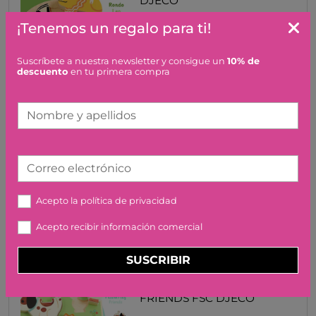
DJECO
9,95 €
¡Tenemos un regalo para ti!
Suscríbete a nuestra newsletter y consigue un
10% de
descuento
en tu primera compra
Nombre y apellidos
PUZZLE EVOLUTIVO EN LA
GRANJA DJECO
Correo electrónico
11,50 €
Acepto la
política de privacidad
Acepto recibir información comercial
SUSCRIBIR
ENCAJABLE PUZZ & PLAY
FRIENDS FSC DJECO