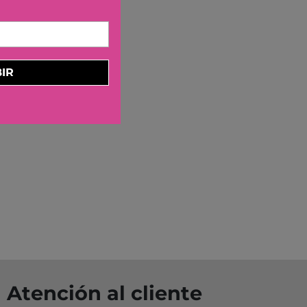
KA BY TUTETE
LAND
IER
U TOYS
IR
ELECTION
OU
 DAY
S
DO
EL
OS CON VALORES
LA
LERA
Atención al cliente
LLIBRES