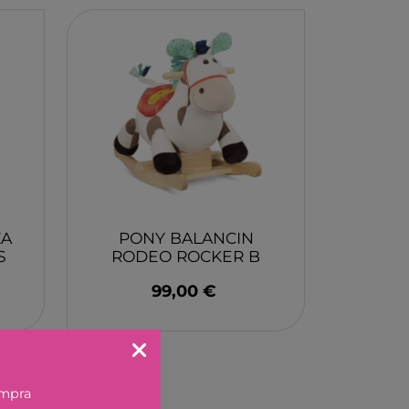
X
AKIDS
RLEAF-MENTARI
AHULA
ZA
PONY BALANCIN
UP
S
RODEO ROCKER B
BER
TOYS
99,00 €
FUN
ND DOTZ
ompra