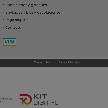
Condiciones y garantías
ELBURG INTERNATIONAL
Envíos, cambios y devoluciones
STORM TOYS
N
Pago seguro
A
Contacto
STER
D MOOD
I
Desarrollado por
Binary Menorca
-BOOM
RING
E LA GIRAFE
O