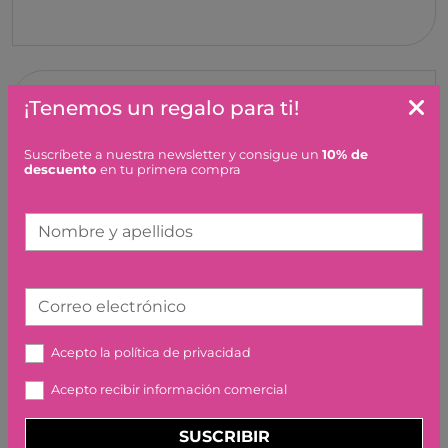
VENTILADOR USB BUNNY
¡Tenemos un regalo para ti!
METALICO MOSES
9,95 €
Suscríbete a nuestra newsletter y consigue un
10% de
descuento
en tu primera compra
Nombre y apellidos
Correo electrónico
AVIÓN PLANEADOR CON
LUZ LED MOSES
Acepto la
política de privacidad
7,95 €
Acepto recibir información comercial
SUSCRIBIR