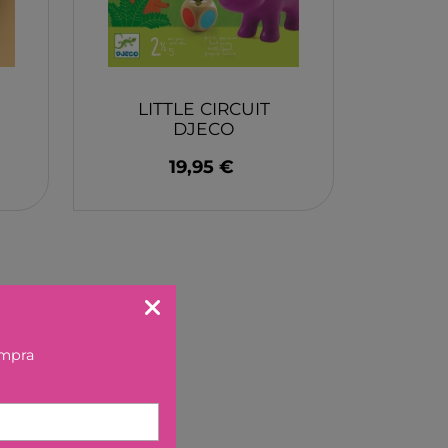
X
LITTLE CIRCUIT
DJECO
AKIDS
19,95 €
RLEAF-MENTARI
AHULA
UP
BER
ompra
FUN
ND DOTZ