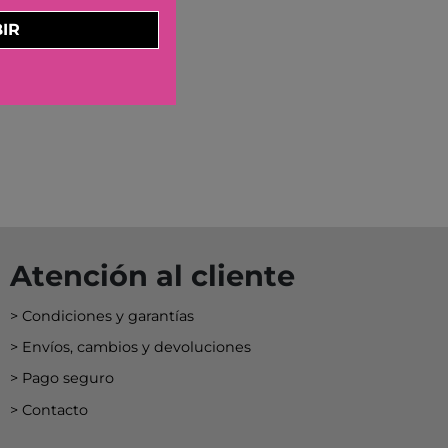
KA BY TUTETE
IR
LAND
IER
U TOYS
ELECTION
OU
 DAY
S
DO
Atención al cliente
EL
Condiciones y garantías
OS CON VALORES
Envíos, cambios y devoluciones
LA
Pago seguro
LERA
Contacto
LLIBRES