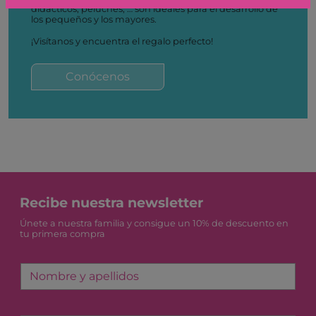
didácticos, peluches, … son ideales para el desarrollo de
los pequeños y los mayores.
¡Visítanos y encuentra el regalo perfecto!
Conócenos
Recibe nuestra newsletter
Únete a nuestra familia y consigue un 10% de descuento en
tu primera compra
Nombre y apellidos