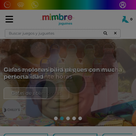
Lunes a Viernes
0
9:30h a 13:30h
Total:
0,00 €
17:00h a 20:00h
Ver cesta
Sábado
9:30h a 13:30h
Gafas molonas para peques con mucha
personalidad
Gafas de sol