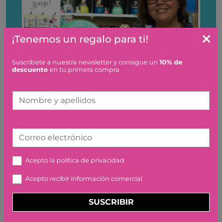
¡Tenemos un regalo para ti!
Suscríbete a nuestra newsletter y consigue un
10% de
descuento
en tu primera compra
Nombre y apellidos
MIMBRE JOGUINES
Correo electrónico
La tienda con mayor variedad de juguetes y
juegos de Menorca
Acepto la
política de privacidad
Descubre nuestra juguetería especializada en juguetes
educativos, creativos y de calidad para todas las edades.
Acepto recibir información comercial
Ofrecemos un mundo de diversión y aprendizaje, con
juguetes únicos, diseñados para inspirar la imaginación
SUSCRIBIR
y la creatividad.
Nuestra amplia selección de juegos de mesa, juguetes