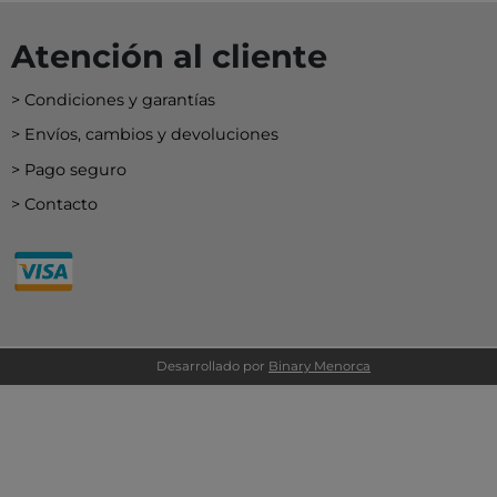
KA BY TUTETE
LAND
Atención al cliente
IER
Condiciones y garantías
U TOYS
Envíos, cambios y devoluciones
ELECTION
Pago seguro
OU
Contacto
 DAY
S
DO
EL
Desarrollado por
Binary Menorca
OS CON VALORES
LA
LERA
LLIBRES