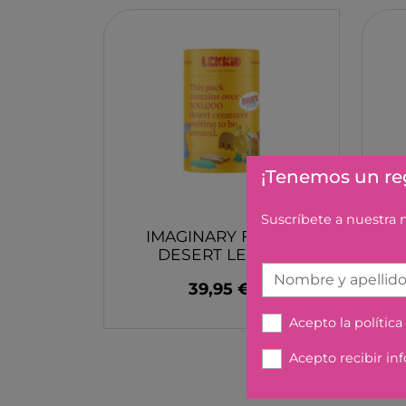
LA NINA
JANOD
FALOMIR JUEGOS
RUBENSBARN
LUDILO
WORLDBRANDS
¡Tenemos un reg
GOKI
RAVENSBURGER
Suscríbete a nuestra
IMAGINARY FAUNA
MOMIJI
DESERT LEKKID
SCOOT AND RIDE
Nombre y apellid
39,95 €
ATOMO GAMES
Acepto la
política
BABY EINSTEIN
DEN GODA FEN
Acepto recibir in
DEPESCHE