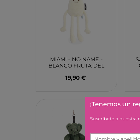
PROFESSOR PUZZLE
SARO
BLING2O
HOT WHEELS
EDUKALU
XTREM RAIDERS
MIAM! - NO NAME -
S
TERRA
BLANCO FRUTA DEL
FRESK
DRAGON
19,90 €
TUBAN
TRIANGLE BOOKS
TIMUN MAS
¡Tenemos un reg
KALANDRAKA
FLAMBOYANT
Suscríbete a nuestra
ESTRELLA POLAR
EDEBE
Nombre y apellid