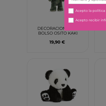
JOLIJOU
Acepto la
política
MADNESSTOYS
TIME POP
Acepto recibir in
BATTAT
DECORACION PARA
C
BOLSO OSITO KAKI
B. YOU
SAC DOUDOU
BAULA
19,90 €
KAPLA
PELLIANNI
NAMAKI
VINTIUN
DINGDANGBU
PLUS-PLUS
KLOROFIL
WONDER WHEELS