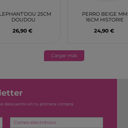
YUMBOX
MONK
SWIM ESSENTIAL
WABO
LEPHANT'DOU 25CM
PERRO BEIGE MM
DOUDOU
16CM HISTORIE
PIXOWORLD
CITRO
COMPAGNIE
D'OURS
TROMPICAR JOCS
BIECO
26,90 €
24,90 €
CHILLY´S
DJEC
GREAT PRETENDERS
HABA
LILLIPUTIENS
MERI 
Cargar más
etter
 de descuento en tu primera compra
Correo electrónico