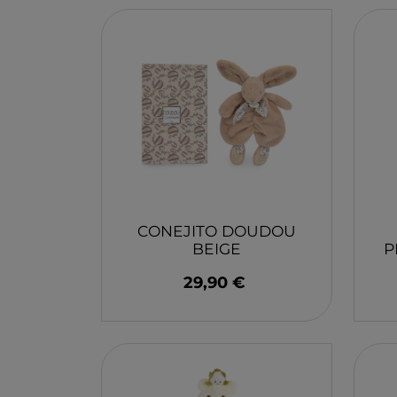
LA NINA
JANOD
FALOMIR JUEGOS
RUBENSBARN
LUDILO
WORLDBRANDS
GOKI
RAVENSBURGER
CONEJITO DOUDOU
MOMIJI
BEIGE
P
SCOOT AND RIDE
29,90 €
ATOMO GAMES
BABY EINSTEIN
DEN GODA FEN
DEPESCHE