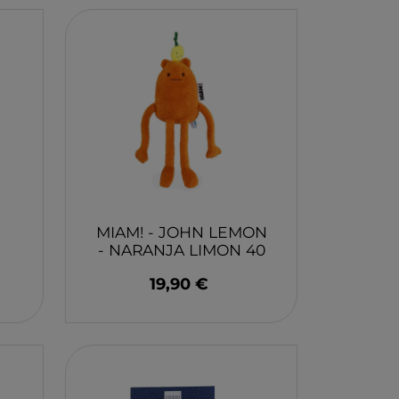
X
AKIDS
RLEAF-MENTARI
AHULA
MIAM! - JOHN LEMON
UP
- NARANJA LIMON 40
BER
.
CM.
19,90 €
FUN
ND DOTZ