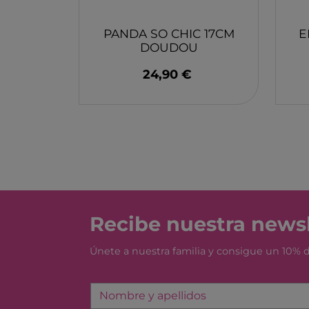
MONBENTO
TOSSIT
PANDA SO CHIC 17CM
E
DOUDOU
FIDGIX
COMPAGNIE
DOCK & BAY
24,90 €
B TOYS
GRAPAT
LEGO
Recibe nuestra newsl
Únete a nuestra familia y consigue un 10%
Nombre y apellidos