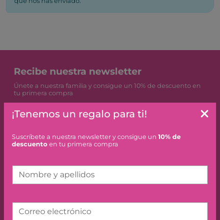
que nos has enviado.
Recibe nuestra newsletter
Únete a nuestra familia y consigue un 10% de descuento en
tu primera compra
¡Tenemos un regalo para ti!
Nombre y apellidos
Suscríbete a nuestra newsletter y consigue un
10% de
descuento
en tu primera compra
Correo electrónico
Nombre y apellidos
Acepto la
política de privacidad
Acepto recibir información comercial
Correo electrónico