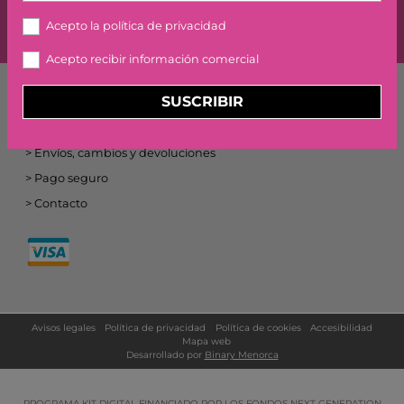
SUSCRIBIR
Acepto la
política de privacidad
Acepto recibir información comercial
Atención al cliente
SUSCRIBIR
Condiciones y garantías
Envíos, cambios y devoluciones
Pago seguro
Contacto
Avisos legales
Política de privacidad
Política de cookies
Accesibilidad
Mapa web
Desarrollado por
Binary Menorca
PROGRAMA KIT DIGITAL FINANCIADO POR LOS FONDOS NEXT GENERATION