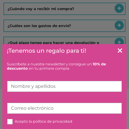
¿Cuándo voy a recibir mi compra?
¿Cuáles son los gastos de envío?
¿Qué plazo tengo para hacer una devolución o
cambio?
¡Tenemos un regalo para ti!
Es un regalo ¿hacéis algo especial?
Suscríbete a nuestra newsletter y consigue un
10% de
descuento
en tu primera compra
Nombre y apellidos
Artículos similares o que combinan
Correo electrónico
Acepto la
política de privacidad
IMANIX TOBOGAN 4
IMABALLS LED