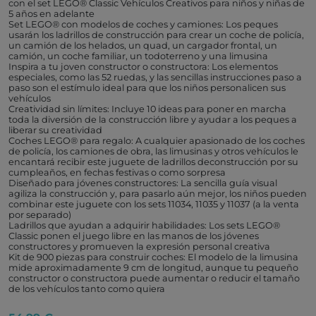
con el set LEGO® Classic Vehículos Creativos para niños y niñas de
5 años en adelante
Set LEGO® con modelos de coches y camiones: Los peques
usarán los ladrillos de construcción para crear un coche de policía,
un camión de los helados, un quad, un cargador frontal, un
camión, un coche familiar, un todoterreno y una limusina
Inspira a tu joven constructor o constructora: Los elementos
especiales, como las 52 ruedas, y las sencillas instrucciones paso a
paso son el estímulo ideal para que los niños personalicen sus
vehículos
Creatividad sin límites: Incluye 10 ideas para poner en marcha
toda la diversión de la construcción libre y ayudar a los peques a
liberar su creatividad
Coches LEGO® para regalo: A cualquier apasionado de los coches
de policía, los camiones de obra, las limusinas y otros vehículos le
encantará recibir este juguete de ladrillos deconstrucción por su
cumpleaños, en fechas festivas o como sorpresa
Diseñado para jóvenes constructores: La sencilla guía visual
agiliza la construcción y, para pasarlo aún mejor, los niños pueden
combinar este juguete con los sets 11034, 11035 y 11037 (a la venta
por separado)
Ladrillos que ayudan a adquirir habilidades: Los sets LEGO®
Classic ponen el juego libre en las manos de los jóvenes
constructores y promueven la expresión personal creativa
Kit de 900 piezas para construir coches: El modelo de la limusina
mide aproximadamente 9 cm de longitud, aunque tu pequeño
constructor o constructora puede aumentar o reducir el tamaño
de los vehículos tanto como quiera