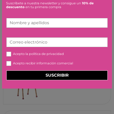
Artículos similares o que combinan
Suscríbete a nuestra newsletter y consigue un
10% de
descuento
en tu primera compra
MACHO MUSTANG
SCHLEICH
Nombre y apellidos
9,99 €
Correo electrónico
Acepto la
política de privacidad
Acepto recibir información comercial
SILLA RATON POLVO
OSCURO MAILEG
SUSCRIBIR
14,00 €