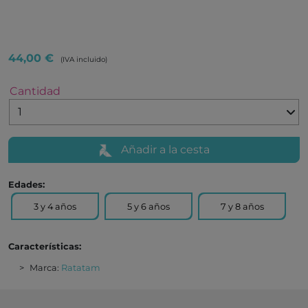
44,00 €
(IVA incluido)
Cantidad
Añadir a la cesta
Edades:
3 y 4 años
5 y 6 años
7 y 8 años
Características:
Marca:
Ratatam