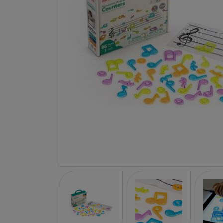
LA NINA
JANOD
FALOMIR JUEGOS
RUBENSBARN
LUDILO
WORLDBRANDS
GOKI
RAVENSBURGER
MOMIJI
SCOOT AND RIDE
ATOMO GAMES
BABY EINSTEIN
DEN GODA FEN
DEPESCHE