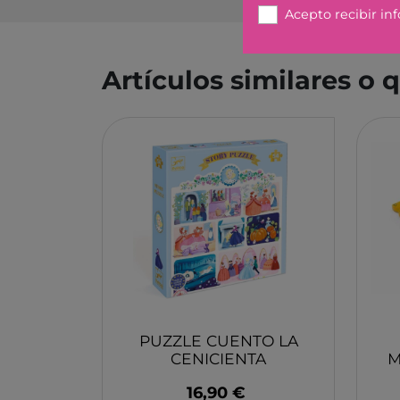
Acepto recibir in
JOLIJOU
MADNESSTOYS
Artículos similares o
TIME POP
BATTAT
B. YOU
BAULA
KAPLA
PELLIANNI
NAMAKI
VINTIUN
DINGDANGBU
PLUS-PLUS
PUZZLE CUENTO LA
KLOROFIL
CENICIENTA
M
WONDER WHEELS
16,90 €