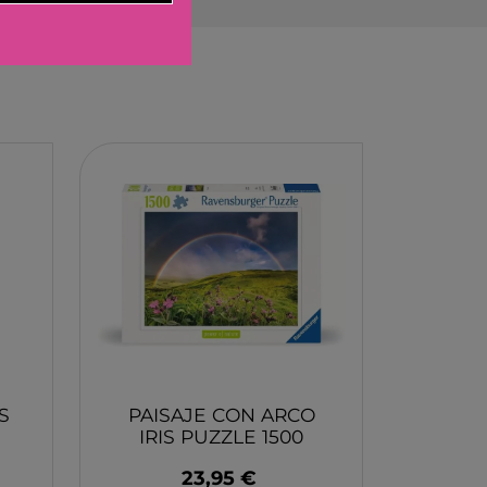
ELBURG INTERNATIONAL
STORM TOYS
N
A
STER
D MOOD
I
-BOOM
RING
E LA GIRAFE
S
PAISAJE CON ARCO
O
IRIS PUZZLE 1500
PIEZAS
23,95 €
RAVENSBURGER