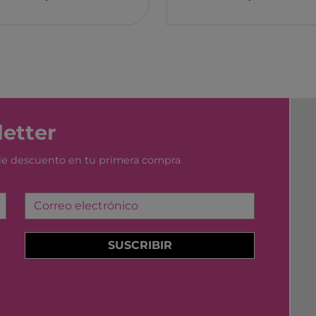
YUMBOX
MONK
SWIM ESSENTIAL
WABO
PIXOWORLD
CITRO
TROMPICAR JOCS
BIECO
CHILLY´S
DJEC
GREAT PRETENDERS
HABA
etter
LILLIPUTIENS
MERI 
 de descuento en tu primera compra
Correo electrónico
SUSCRIBIR