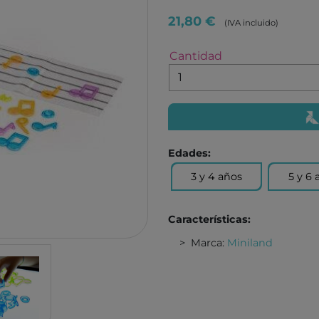
TUTETE
GIIKER
21,80 €
(IVA incluido)
KALOO
IMANI
Cantidad
HOPPSTAR
KOCO
LALARMA
4M
BELEDUC
EUREK
LITTLE DUTCH
TENDE
EGMONT TOYS
MELI
Edades:
MOSES
ROCK
3 y 4 años
5 y 6 
BRAINBOX
ASTR
MICRO
GLOB
Características:
BRIO
DEVIR
Marca:
Miniland
IZIPIZI
THINK
RATATAM
B.BOX
ASMODEE
DIAMO