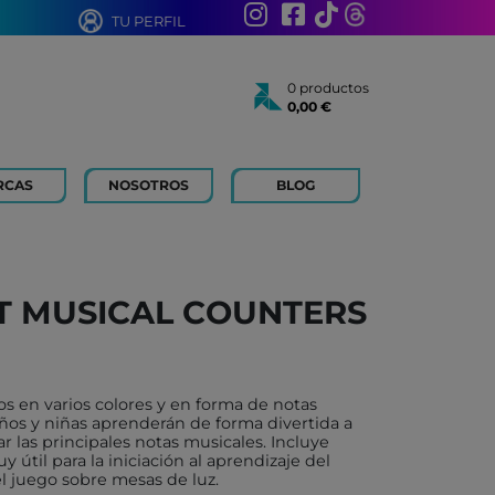
TU PERFIL
0 productos
0,00 €
Total:
0,00 €
Ver cesta
RCAS
NOSOTROS
BLOG
AÑOS
 FOR KIDS
 AÑOS
 LIBROS Y PAPELERIA
T MUSICAL COUNTERS
 BOUM
N ROTY
TOYS
os en varios colores y en forma de notas
ICH
iños y niñas aprenderán de forma divertida a
car las principales notas musicales. Incluye
ACONMIGO
útil para la iniciación al aprendizaje del
el juego sobre mesas de luz.
ATI LLIBRES