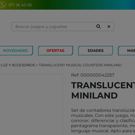
971 36 40 65
NOVEDADES
OFERTAS
EDADES
MA
1 Y 2 AÑOS
MINILAND
3 Y 4 
SOUZA
 LUZ Y ACCESORIOS
> TRANSLUCENT MUSICAL COUNTERS MINILAND
7 Y 8 AÑOS
MERCURIO
9 Y 10
AZETA
Ref: 000000042257
TRANSLUCEN
JUGUETES CAYRO
PETIT
MINILAND
OLI&CAROL
MOULI
LUDI
RODA
Set de contadores translúcid
LONDJI
SCHLE
musicales. Con este juego, n
conocer, diferenciar y clasifi
TRIXIE
JUEG
pentagrama transparente, muy 
MAGNA-TILES
lenguaje musical. Apto para 
XOCOL