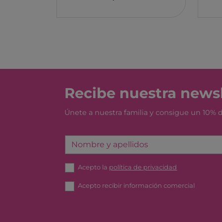
MONBENTO
TOSSIT
FIDGIX
DOCK & BAY
B TOYS
GRAPAT
Recibe nuestra newsl
LEGO
Únete a nuestra familia y consigue un 10%
Nombre y apellidos
Acepto la
política de privacidad
Acepto recibir información comercial