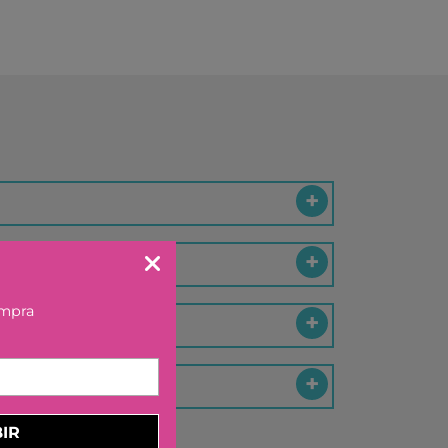
KA BY TUTETE
LAND
IER
U TOYS
ELECTION
OU
 DAY
S
DO
EL
ompra
OS CON VALORES
LA
LERA
IR
LLIBRES