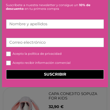
34,99 €
Suscríbete a nuestra newsletter y consigue un
10% de
descuento
en tu primera compra
Nombre y apellidos
STICKER STAMPER -
Correo electrónico
ANIMALES (FORMATO CAJA
CARTON) PLAY TIME
Acepto la
política de privacidad
IMAGILAND
Acepto recibir información comercial
11,95 €
SUSCRIBIR
CAPA CONEJITO SOPUZA
FOR KIDS
32,90 €