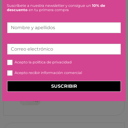
Suscríbete a nuestra newsletter y consigue un
10% de
MINI REGALOS - MINI
descuento
en tu primera compra
BOLSOS BRILLANTES
MOSES
Nombre y apellidos
0,00 €
Correo electrónico
Acepto la
política de privacidad
CLIPS DE MARGARITAS
Acepto recibir información comercial
ROCKAHULA KIDS
7,95 €
SUSCRIBIR