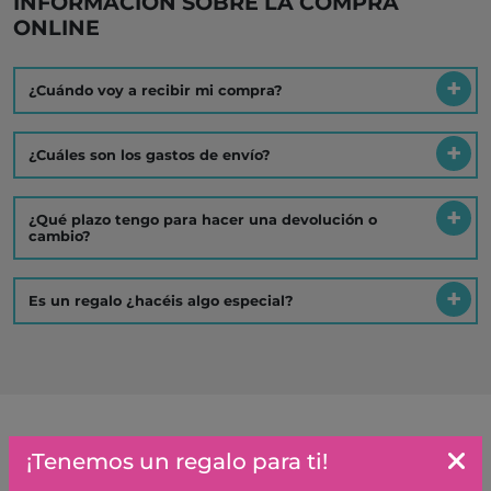
INFORMACIÓN SOBRE LA COMPRA
ONLINE
¿Cuándo voy a recibir mi compra?
¿Cuáles son los gastos de envío?
¿Qué plazo tengo para hacer una devolución o
cambio?
Es un regalo ¿hacéis algo especial?
Artículos similares o que combinan
¡Tenemos un regalo para ti!