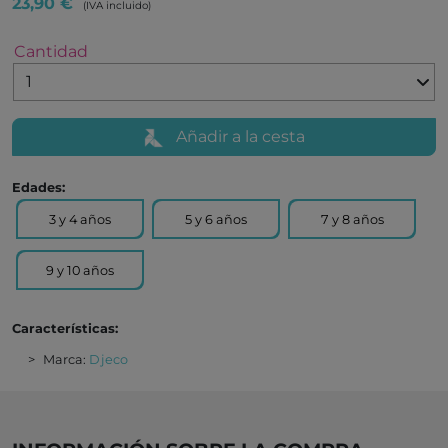
23,90 €
(IVA incluido)
Cantidad
Añadir a la cesta
Edades:
3 y 4 años
5 y 6 años
7 y 8 años
9 y 10 años
Características:
Marca:
Djeco