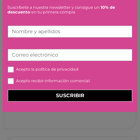
MINI - POLVO CLARO
Suscríbete a nuestra newsletter y consigue un
10% de
MAILEG
descuento
en tu primera compra
14,00 €
Nombre y apellidos
Correo electrónico
CONEJO DE INVIERNO,
Acepto la
política de privacidad
MICRO - ARENA - MENTA
MAILEG
Acepto recibir información comercial
35,00 €
SUSCRIBIR