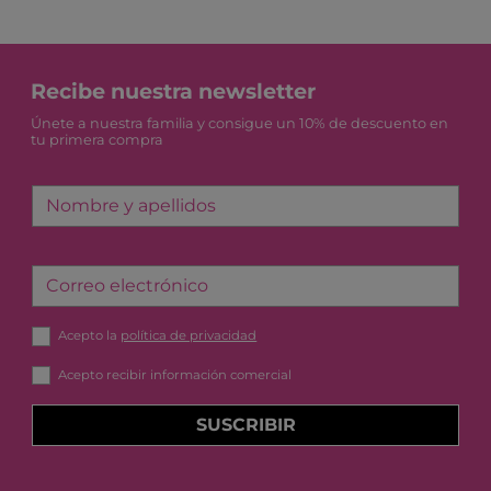
Recibe nuestra newsletter
Únete a nuestra familia y consigue un 10% de descuento en
tu primera compra
Nombre y apellidos
Correo electrónico
Acepto la
política de privacidad
Acepto recibir información comercial
SUSCRIBIR