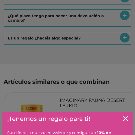
¿Qué plazo tengo para hacer una devolución o
cambio?
Es un regalo ¿hacéis algo especial?
Artículos similares o que combinan
IMAGINARY FAUNA DESERT
LEKKID
39,95 €
¡Tenemos un regalo para ti!
Suscríbete a nuestra newsletter y consigue un
10% de