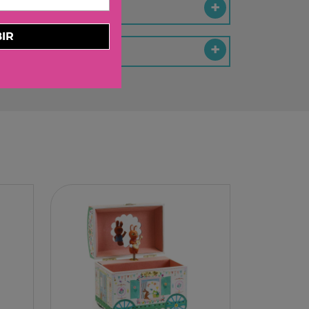
ELBURG INTERNATIONAL
STORM TOYS
IR
N
A
STER
D MOOD
I
-BOOM
RING
E LA GIRAFE
O