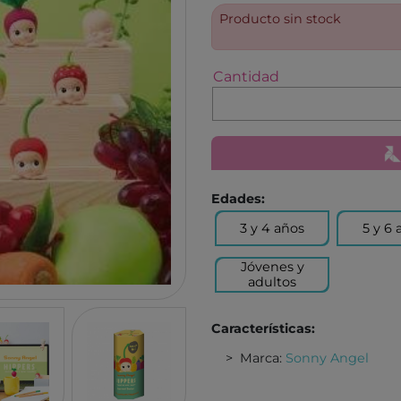
TUTETE
GIIKER
Producto sin stock
KALOO
IMANI
HOPPSTAR
KOCO
Cantidad
LALARMA
4M
BELEDUC
EUREK
LITTLE DUTCH
TENDE
EGMONT TOYS
MELI
Edades:
MOSES
ROCK
3 y 4 años
5 y 6 
BRAINBOX
ASTR
MICRO
GLOB
Jóvenes y
adultos
BRIO
DEVIR
IZIPIZI
THINK
Características:
RATATAM
B.BOX
Marca:
Sonny Angel
ASMODEE
DIAMO