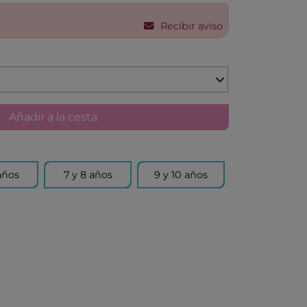
Recibir aviso
X
AKIDS
Añadir a la cesta
RLEAF-MENTARI
AHULA
años
7 y 8 años
9 y 10 años
UP
BER
FUN
ND DOTZ