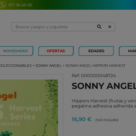
971 36 40 65
NOVEDADES
OFERTAS
EDADES
MA
1 Y 2 AÑOS
MINILAND
3 Y 4 
SOUZA
COLECCIONABLES
>
SONNY ANGEL
> SONNY ANGEL HIPPERS HARVEST
7 Y 8 AÑOS
MERCURIO
9 Y 10
AZETA
Ref: 000000048724
SONNY ANGEL
JUGUETES CAYRO
PETIT
OLI&CAROL
MOULI
Hippers Harvest (frutas y ver
LUDI
RODA
pegatina adhesiva adherida a 
LONDJI
SCHLE
16,90 €
(IVA incluido)
TRIXIE
JUEG
MAGNA-TILES
XOCOL