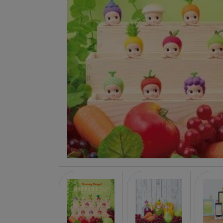
LA NINA
JANOD
FALOMIR JUEGOS
RUBENSBARN
LUDILO
WORLDBRANDS
GOKI
RAVENSBURGER
MOMIJI
SCOOT AND RIDE
ATOMO GAMES
BABY EINSTEIN
DEN GODA FEN
DEPESCHE