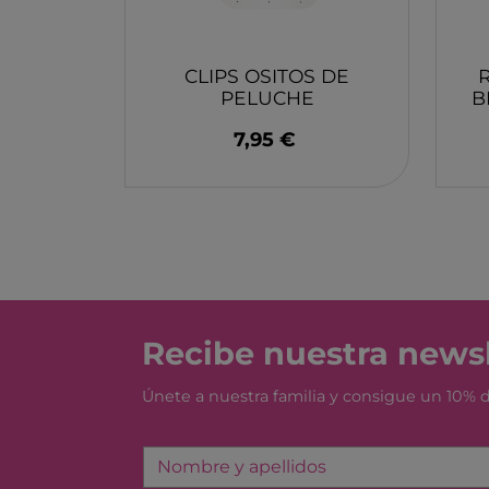
MONBENTO
TOSSIT
FIDGIX
CLIPS OSITOS DE
PELUCHE
B
DOCK & BAY
ROCKAHULA KIDS
7,95 €
B TOYS
GRAPAT
LEGO
Recibe nuestra newsl
Únete a nuestra familia y consigue un 10%
Nombre y apellidos