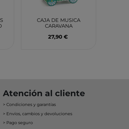
EY
BA
ES
N
CAJA DE MUSICA
O
CARAVANA
ENCANTADORA
27,90 €
DJECO
O
MERI
Atención al cliente
Condiciones y garantías
Envíos, cambios y devoluciones
Pago seguro