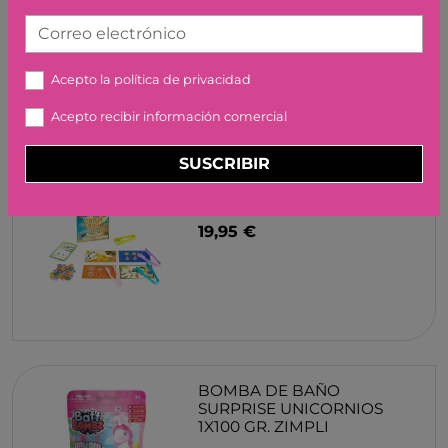
ALFOMBRA PLEGABLE
REVERSIBLE LUDI
Correo electrónico
44,95 €
Acepto la
política de privacidad
Acepto recibir información comercial
SUSCRIBIR
JUEGO CATCH THE BUG
MINILAND
19,95 €
BOMBA DE BAÑO
SURPRISE UNICORNIOS
1X100 GR. ZIMPLI