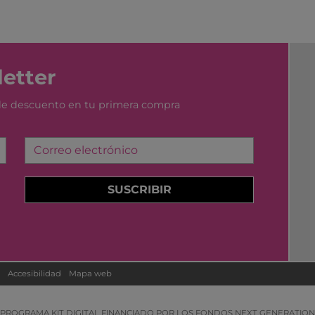
YUMBOX
MONK
SWIM ESSENTIAL
WABO
PIXOWORLD
CITRO
TROMPICAR JOCS
BIECO
etter
CHILLY´S
DJEC
 de descuento en tu primera compra
GREAT PRETENDERS
HABA
LILLIPUTIENS
MERI 
Correo electrónico
SUSCRIBIR
Accesibilidad
Mapa web
PROGRAMA KIT DIGITAL FINANCIADO POR LOS FONDOS NEXT GENERATION