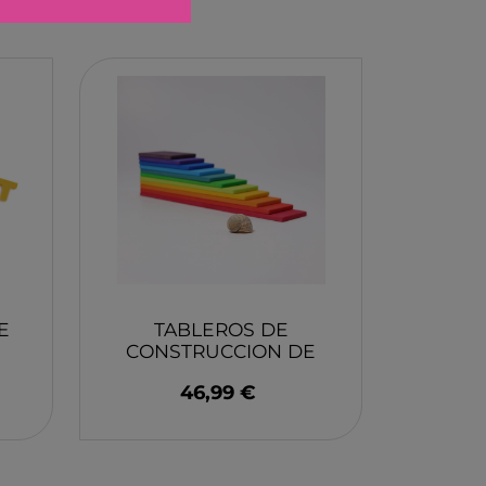
ELBURG INTERNATIONAL
STORM TOYS
N
A
STER
D MOOD
I
-BOOM
E
TABLEROS DE
CONSTRUCCION DE
RING
E
ARCOIRIS GRIMM'S
46,99 €
E LA GIRAFE
O