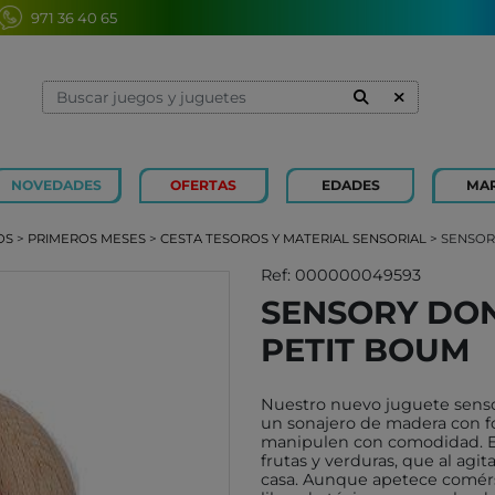
971 36 40 65
NOVEDADES
OFERTAS
EDADES
MA
1 Y 2 AÑOS
MINILAND
3 Y 4 
SOUZA
OS
>
PRIMEROS MESES
>
CESTA TESOROS Y MATERIAL SENSORIAL
> SENSOR
7 Y 8 AÑOS
MERCURIO
9 Y 10
AZETA
Ref: 000000049593
SENSORY DO
JUGUETES CAYRO
PETIT
PETIT BOUM
OLI&CAROL
MOULI
LUDI
RODA
Nuestro nuevo juguete senso
LONDJI
SCHLE
un sonajero de madera con f
manipulen con comodidad. En 
TRIXIE
JUEG
frutas y verduras, que al agit
MAGNA-TILES
casa. Aunque apetece comérs
XOCOL