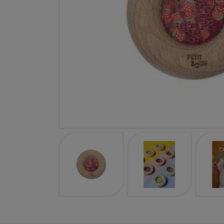
LA NINA
JANOD
FALOMIR JUEGOS
RUBENSBARN
LUDILO
WORLDBRANDS
GOKI
RAVENSBURGER
MOMIJI
SCOOT AND RIDE
ATOMO GAMES
BABY EINSTEIN
DEN GODA FEN
DEPESCHE