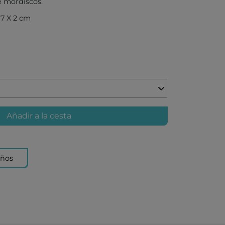
e mordiscos.
7 X 2 cm
X
AKIDS
RLEAF-MENTARI
Añadir a la cesta
AHULA
UP
BER
años
FUN
ND DOTZ