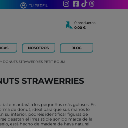
TU PERFIL
0 productos
0,00 €
Total:
0,00 €
Ver cesta
RCAS
NOSOTROS
BLOG
AÑOS
 FOR KIDS
Y DONUTS STRAWERRIES PETIT BOUM
 AÑOS
 LIBROS Y PAPELERIA
NUTS STRAWERRIES
 BOUM
N ROTY
TOYS
rial encantará a los pequeños más golosos. Es
ICH
orma de donut, ideal para que sus manos lo
su interior, podréis identificar figuras de
ACONMIGO
arse desatan el irresistible sonido marca de la
elo, está hecho de madera de haya natural,
ATI LLIBRES