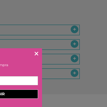
KA BY TUTETE
LAND
IER
U TOYS
ELECTION
OU
 DAY
S
DO
ompra
EL
OS CON VALORES
LA
IR
LERA
LLIBRES