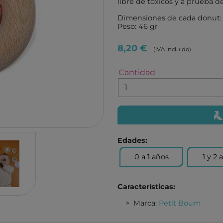
libre de tóxicos y a prueba d
TUTETE
GIIKER
Dimensiones de cada donut: 
KALOO
IMANI
Peso: 46 gr
HOPPSTAR
KOCO
8,20 €
(IVA incluido)
LALARMA
4M
BELEDUC
EUREK
Cantidad
LITTLE DUTCH
TENDE
EGMONT TOYS
MELI
MOSES
ROCK
BRAINBOX
ASTR
Edades:
MICRO
GLOB
0 a 1 años
1 y 2 
BRIO
DEVIR
IZIPIZI
THINK
Características:
RATATAM
B.BOX
Marca:
Petit Boum
ASMODEE
DIAMO