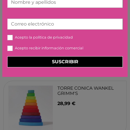
Nombre y apellidos
Correo electrónico
BABY BLANCO BABY
Acepto la
política de privacidad
REVERSI DJECO
Acepto recibir información comercial
15,90 €
SUSCRIBIR
TORRE CONICA WANKEL
GRIMM'S
28,99 €