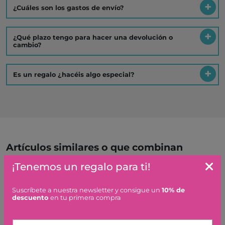
¿Cuáles son los gastos de envío?
¿Qué plazo tengo para hacer una devolución o
cambio?
Es un regalo ¿hacéis algo especial?
Artículos similares o que combinan
¡Tenemos un regalo para ti!
CASA AQUA GRIMM'S
Suscríbete a nuestra newsletter y consigue un
10% de
12,95 €
descuento
en tu primera compra