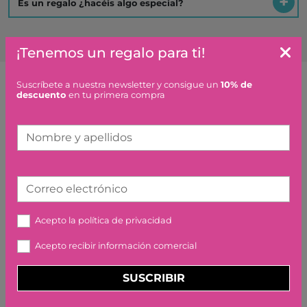
Es un regalo ¿hacéis algo especial?
¡Tenemos un regalo para ti!
Suscríbete a nuestra newsletter y consigue un
10% de
descuento
en tu primera compra
Artículos similares o que combinan
Nombre y apellidos
ANIMAMBO GUITARRA 6
CUERDAS METÁLICAS
DJECO
Correo electrónico
52,90 €
Acepto la
política de privacidad
Acepto recibir información comercial
SUSCRIBIR
QUINS ANIMALONS HI
TROBAM A LA MAR