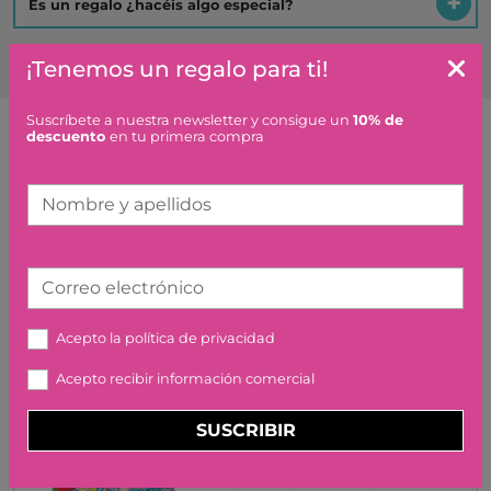
Es un regalo ¿hacéis algo especial?
¡Tenemos un regalo para ti!
Suscríbete a nuestra newsletter y consigue un
10% de
descuento
en tu primera compra
Artículos similares o que combinan
Nombre y apellidos
COCHE NARANJA MADERA
CONVERTIBLE GRIMM'S
Correo electrónico
18,90 €
Acepto la
política de privacidad
Acepto recibir información comercial
SUSCRIBIR
PINCEL MAGICO + 4
BOMBAS DE BAÑO ZIMPLI