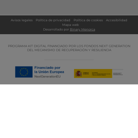
Teresa Pons Pons
C/ Camí des Castell, 34 - 07702 Maó (Menorca) - Illes Balears - Spain