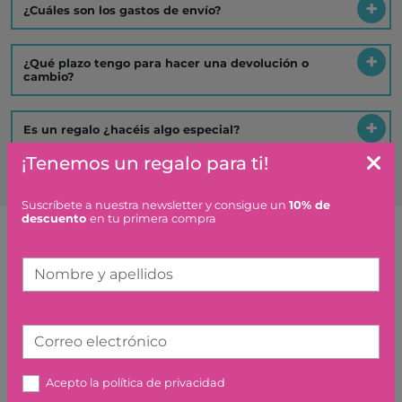
Artículos similares o que combinan
6 CASETES I 6 NINS GRAPAT
61,00 €
¡Tenemos un regalo para ti!
Suscríbete a nuestra newsletter y consigue un
10% de
descuento
en tu primera compra
BABY BLANCO BABY
REVERSI DJECO
Nombre y apellidos
15,90 €
Correo electrónico
Acepto la
política de privacidad