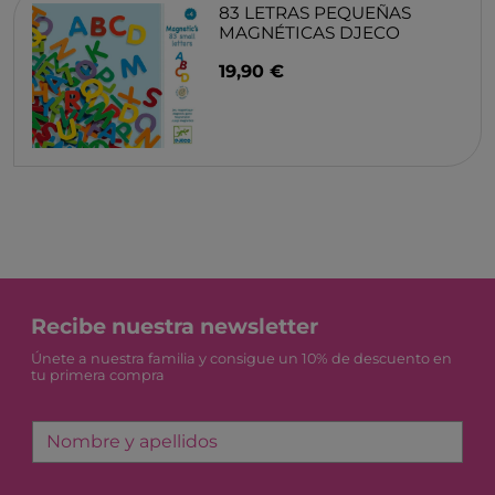
Recibe nuestra newsletter
Únete a nuestra familia y consigue un 10% de descuento en
tu primera compra
Nombre y apellidos
Correo electrónico
Acepto la
política de privacidad
Acepto recibir información comercial
SUSCRIBIR