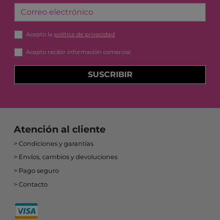
Atención al cliente
Condiciones y garantías
Envíos, cambios y devoluciones
Pago seguro
Contacto
Avisos legales
Política de privacidad
Política de cookies
Accesibilidad
Mapa web
Desarrollado por
Binary Menorca
PROGRAMA KIT DIGITAL FINANCIADO POR LOS FONDOS NEXT GENERATION
DEL MECANISMO DE RECUPERACIÓN Y RESILIENCIA