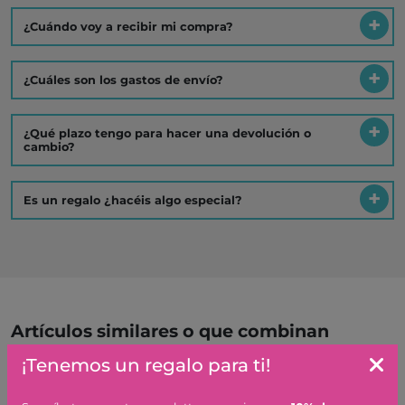
¿Cuándo voy a recibir mi compra?
¿Cuáles son los gastos de envío?
¿Qué plazo tengo para hacer una devolución o
cambio?
Es un regalo ¿hacéis algo especial?
Artículos similares o que combinan
¡Tenemos un regalo para ti!
ARMARIO GRANDE VERDE
MENTA MAILEG