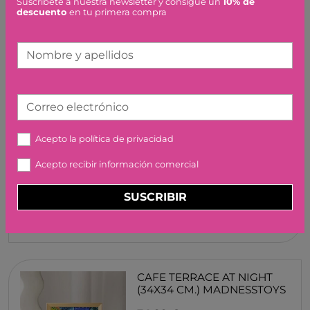
Suscríbete a nuestra newsletter y consigue un
10% de
descuento
en tu primera compra
60,00 €
Nombre y apellidos
Correo electrónico
APRICOT BLOSSOM (34X34
CM.) MADNESSTOYS
Acepto la
política de privacidad
34,99 €
Acepto recibir información comercial
SUSCRIBIR
CAFE TERRACE AT NIGHT
(34X34 CM.) MADNESSTOYS