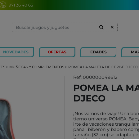
971 36 40 65
NOVEDADES
OFERTAS
EDADES
MA
1 Y 2 AÑOS
MINILAND
3 Y 4 
SOUZA
TES
>
MUÑECAS Y COMPLEMENTOS
> POMEA LA MALETA DE CERISE DJECO
7 Y 8 AÑOS
MERCURIO
9 Y 10
AZETA
Ref: 000000049612
POMEA LA MA
JUGUETES CAYRO
PETIT
DJECO
OLI&CAROL
MOULI
LUDI
RODA
¡Nos vamos de viaje! Una boni
LONDJI
SCHLE
tierno universo POMEA. Baby
irte de vacaciones tranquila
TRIXIE
JUEG
pañal, biberón y babero compl
MAGNA-TILES
tamaño (32 cm) se adapta pe
XOCOL