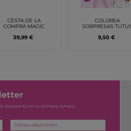
YUMBOX
MONK
SWIM ESSENTIAL
WABO
CESTA DE LA
PIXOWORLD
COLOREA
CITRO
COMPRA MAGIC
SORPRESAS TUTU
TROMPICAR JOCS
BIECO
TOUCH HAPE
DJECO
39,99 €
9,50 €
CHILLY´S
DJEC
GREAT PRETENDERS
HABA
LILLIPUTIENS
MERI 
etter
 de descuento en tu primera compra
Correo electrónico