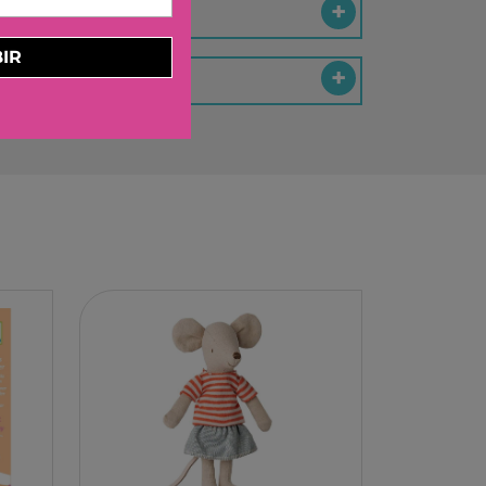
ELBURG INTERNATIONAL
STORM TOYS
IR
N
A
STER
D MOOD
I
-BOOM
RING
E LA GIRAFE
O