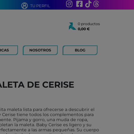
TU PERFIL
0 productos
0,00 €
Total:
0,00 €
Ver cesta
RCAS
NOSOTROS
BLOG
AÑOS
 FOR KIDS
 AÑOS
 LIBROS Y PAPELERIA
LETA DE CERISE
 BOUM
N ROTY
TOYS
ta maleta lista para ofrecerse a descubrir el
ICH
 Cerise tiene todos los complementos para
mente. Pijama y gorro, una muda de ropa,
ACONMIGO
etan la maleta. Baby Cerise es ligero y su
rfectamente a las armas pequeñas. Su cuerpo
ATI LLIBRES