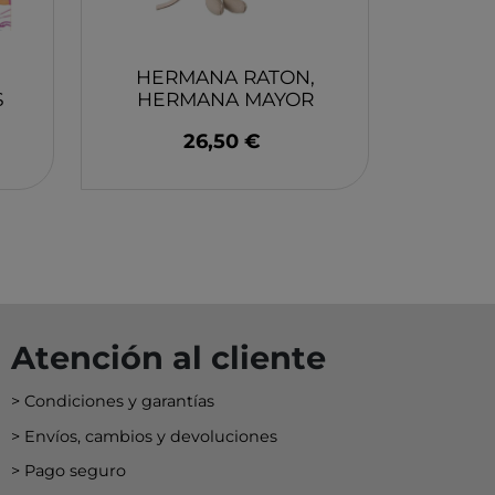
EY
BA
N
HERMANA RATON,
S
HERMANA MAYOR
MAILEG
26,50 €
O
MERI
Atención al cliente
Condiciones y garantías
Envíos, cambios y devoluciones
Pago seguro