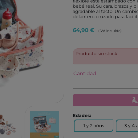
flexible está estampado con
TUTETE
GIIKER
bebé real. Su cara, brazos y 
agradable al tacto. Un cambi
KALOO
IMANI
delantero cruzado para facilit
HOPPSTAR
KOCO
64,90 €
(IVA incluido)
LALARMA
4M
BELEDUC
EUREK
LITTLE DUTCH
TENDE
Producto sin stock
EGMONT TOYS
MELI
MOSES
ROCK
Cantidad
BRAINBOX
ASTR
MICRO
GLOB
BRIO
DEVIR
IZIPIZI
THINK
Edades:
RATATAM
B.BOX
1 y 2 años
3 y 4 
ASMODEE
DIAMO