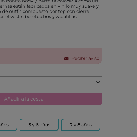
 un bonito body y permite colocarla como un
piernas están fabricados en vinilo muy suave y
o de outfit compuesto por top con cierre
X
ar el vestir, bombachos y zapatillas.
AKIDS
RLEAF-MENTARI
Recibir aviso
AHULA
UP
BER
Añadir a la cesta
FUN
años
5 y 6 años
7 y 8 años
ND DOTZ