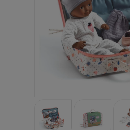
LA NINA
JANOD
FALOMIR JUEGOS
RUBENSBARN
LUDILO
WORLDBRANDS
GOKI
RAVENSBURGER
MOMIJI
SCOOT AND RIDE
ATOMO GAMES
BABY EINSTEIN
DEN GODA FEN
DEPESCHE