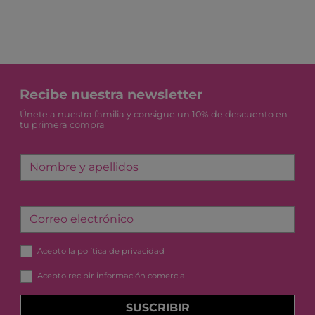
Acepto recibir información comercial
SUSCRIBIR
Atención al cliente
Condiciones y garantías
Envíos, cambios y devoluciones
Pago seguro
Contacto
Avisos legales
Política de privacidad
Política de cookies
Accesibilidad
Mapa web
Desarrollado por
Binary Menorca