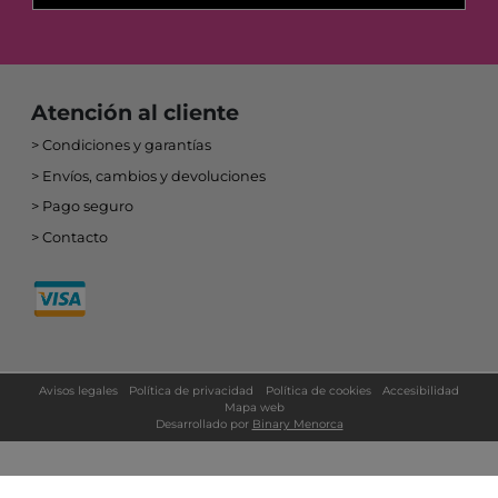
PROGRAMA KIT DIGITAL FINANCIADO POR LOS FONDOS NEXT GENERATION
DEL MECANISMO DE RECUPERACIÓN Y RESILIENCIA
Teresa Pons Pons
C/ Camí des Castell, 34 - 07702 Maó (Menorca) - Illes Balears - Spain