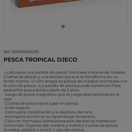
-Acompaña al niño en su aprendizaje temprano.
-Caja con hermosas ilustraciones para decorar su habitación.
Contenido: 12 piezas (de madera y metal) y 2 cañas de pescar
(madera, plástico e imán), 1 caja decorativa.
Edad: A partir de 24 meses
Número de jugadores:
Medidas producto:
Medidas packaging: 28x15x2,5cm
21,95 €
(IVA incluido)
Producto sin stock
Recibir aviso
Cantidad
Añadir a la cesta
Edades: