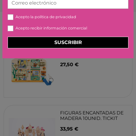
MADERA 10UNID. TICKIT
Correo electrónico
33,95 €
Acepto la
política de privacidad
Acepto recibir información comercial
SUSCRIBIR
CARRO DE ARRASTRE CON
BLOQUE APILABLES HAPE
19,99 €
SONAJERO BOLAS GRIMM'S
16,90 €