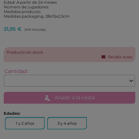
1 y 2 años
3 y 4 años
Características:
Marca:
Djeco
INFORMACIÓN SOBRE LA COMPRA
ONLINE
¿Cuándo voy a recibir mi compra?
¿Cuáles son los gastos de envío?
¿Qué plazo tengo para hacer una devolución o
cambio?