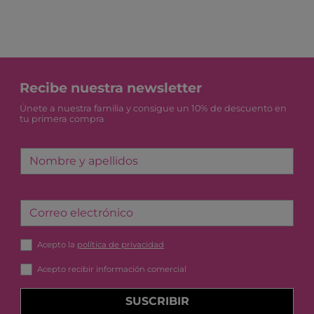
Recibe nuestra newsletter
Únete a nuestra familia y consigue un 10% de descuento en
tu primera compra
Nombre y apellidos
Correo electrónico
Acepto la
política de privacidad
Acepto recibir información comercial
SUSCRIBIR