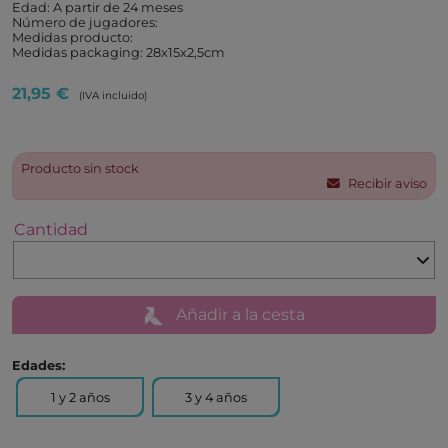
Edad: A partir de 24 meses
Número de jugadores:
Medidas producto:
Medidas packaging: 28x15x2,5cm
21,95 €
(IVA incluido)
Producto sin stock
Recibir aviso
Cantidad
Añadir a la cesta
Edades:
1 y 2 años
3 y 4 años