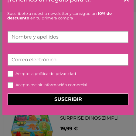
Suscríbete a nuestra newsletter y consigue un
10% de
descuento
en tu primera compra
Artículos similares o que combinan
Nombre y apellidos
MIS CARTAS DEL
DESPERTAR SENSORIAL
KALOO
Correo electrónico
24,99 €
Acepto la
política de privacidad
Acepto recibir información comercial
SUSCRIBIR
PACK 6 BOMBAS DE BAÑO
SURPRISE DINOS ZIMPLI
19,99 €