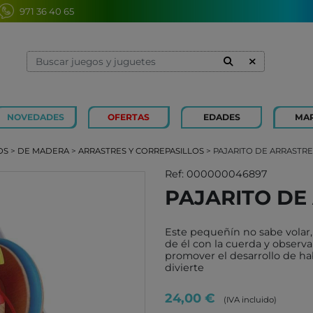
971 36 40 65
NOVEDADES
OFERTAS
EDADES
MA
1 Y 2 AÑOS
MINILAND
3 Y 4 
SOUZA
OS
>
DE MADERA
>
ARRASTRES Y CORREPASILLOS
> PAJARITO DE ARRASTR
7 Y 8 AÑOS
MERCURIO
9 Y 10
AZETA
Ref: 000000046897
PAJARITO DE
JUGUETES CAYRO
PETIT
OLI&CAROL
MOULI
Este pequeñín no sabe volar, 
LUDI
RODA
de él con la cuerda y observa
promover el desarrollo de ha
LONDJI
SCHLE
divierte
TRIXIE
JUEG
24,00 €
(IVA incluido)
MAGNA-TILES
XOCOL