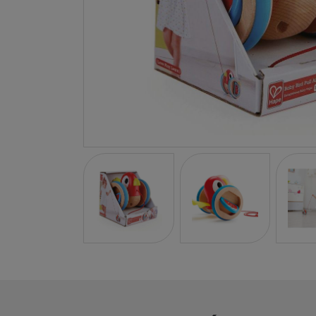
LA NINA
JANOD
FALOMIR JUEGOS
RUBENSBARN
LUDILO
WORLDBRANDS
GOKI
RAVENSBURGER
MOMIJI
SCOOT AND RIDE
ATOMO GAMES
BABY EINSTEIN
DEN GODA FEN
DEPESCHE