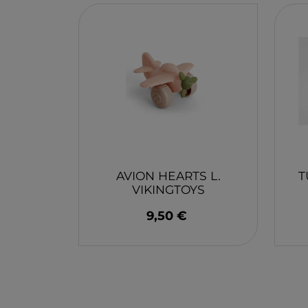
JOLIJOU
MADNESSTOYS
TIME POP
BATTAT
B. YOU
BAULA
KAPLA
PELLIANNI
AVION HEARTS L.
T
NAMAKI
VIKINGTOYS
VINTIUN
9,50 €
DINGDANGBU
PLUS-PLUS
KLOROFIL
WONDER WHEELS