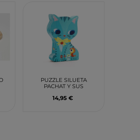
ELBURG INTERNATIONAL
STORM TOYS
N
A
STER
D MOOD
I
O
PUZZLE SILUETA
PACHAT Y SUS
AMIGOS DJECO
-BOOM
14,95 €
RING
E LA GIRAFE
O