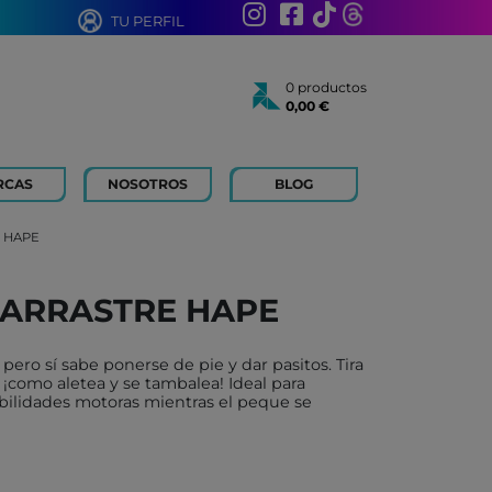
TU PERFIL
0 productos
0,00 €
Total:
0,00 €
Ver cesta
RCAS
NOSOTROS
BLOG
AÑOS
 FOR KIDS
E HAPE
 AÑOS
 LIBROS Y PAPELERIA
 ARRASTRE HAPE
 BOUM
N ROTY
pero sí sabe ponerse de pie y dar pasitos. Tira
TOYS
 ¡como aletea y se tambalea! Ideal para
bilidades motoras mientras el peque se
ICH
ACONMIGO
ATI LLIBRES