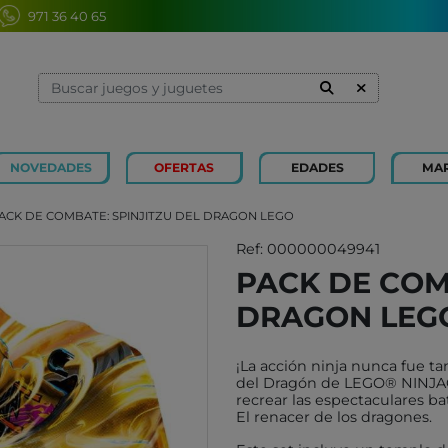
971 36 40 65
NOVEDADES
OFERTAS
EDADES
MA
1 Y 2 AÑOS
MINILAND
3 Y 4 
SOUZA
ACK DE COMBATE: SPINJITZU DEL DRAGON LEGO
7 Y 8 AÑOS
MERCURIO
9 Y 10
AZETA
Ref: 000000049941
PACK DE COM
JUGUETES CAYRO
PETIT
DRAGON LEG
OLI&CAROL
MOULI
LUDI
RODA
¡La acción ninja nunca fue ta
LONDJI
SCHLE
del Dragón de LEGO® NINJAGO®
recrear las espectaculares ba
TRIXIE
JUEG
El renacer de los dragones.
MAGNA-TILES
XOCOL