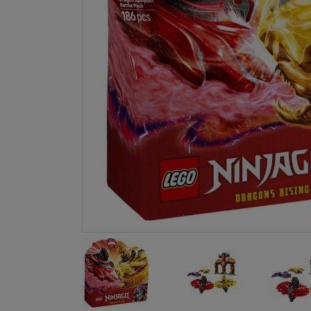
LA NINA
JANOD
FALOMIR JUEGOS
RUBENSBARN
LUDILO
WORLDBRANDS
GOKI
RAVENSBURGER
MOMIJI
SCOOT AND RIDE
ATOMO GAMES
BABY EINSTEIN
DEN GODA FEN
DEPESCHE