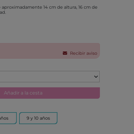
KA BY TUTETE
 aproximadamente 14 cm de altura, 16 cm de
LAND
ad.
IER
U TOYS
ELECTION
OU
Recibir aviso
 DAY
S
DO
EL
Añadir a la cesta
OS CON VALORES
LA
años
9 y 10 años
LERA
LLIBRES