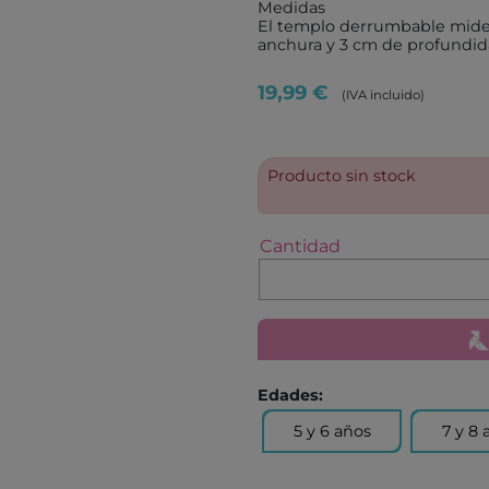
ROLIFE
MONNË
Medidas
El templo derrumbable mide
IMAGILAND
IMAGI
anchura y 3 cm de profundid
TICKIT
FOURN
19,99 €
(IVA incluido)
PROTOCOL
ANDRE
VIKINGTOYS
NEW S
XTREM BOTS
DOUD
Producto sin stock
AQUAPLAY
HAPPY
LEKKID
MARY'
Cantidad
EUGY
MAKE
ANAYA
COMB
JUVENTUD
SM
BEASCOA
CUENT
Edades:
BARCANOVA
CRUIL
5 y 6 años
7 y 8 
DESTINO INFANTIL
LA GA
BRUIXOLA
ANIMA