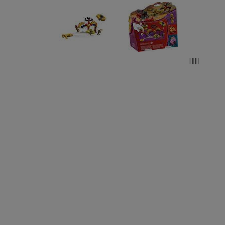
PROFESSOR PUZZLE
SARO
BLING2O
HOT WHEELS
EDUKALU
XTREM RAIDERS
TERRA
FRESK
TUBAN
TRIANGLE BOOKS
TIMUN MAS
KALANDRAKA
FLAMBOYANT
ESTRELLA POLAR
EDEBE