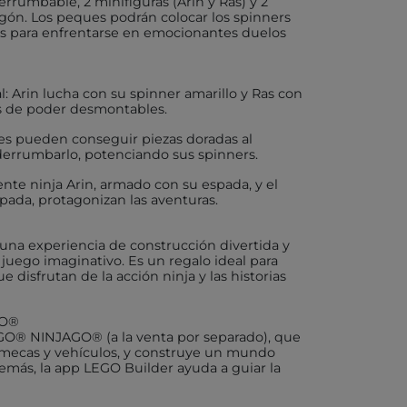
rrumbable, 2 minifiguras (Arin y Ras) y 2
agón. Los peques podrán colocar los spinners
los para enfrentarse en emocionantes duelos
X
al: Arin lucha con su spinner amarillo y Ras con
s de poder desmontables.
AKIDS
es pueden conseguir piezas doradas al
derrumbarlo, potenciando sus spinners.
RLEAF-MENTARI
iente ninja Arin, armado con su espada, y el
ada, protagonizan las aventuras.
AHULA
UP
 una experiencia de construcción divertida y
 juego imaginativo. Es un regalo ideal para
BER
isfrutan de la acción ninja y las historias
GO®
FUN
GO® NINJAGO® (a la venta por separado), que
 mecas y vehículos, y construye un mundo
demás, la app LEGO Builder ayuda a guiar la
ND DOTZ