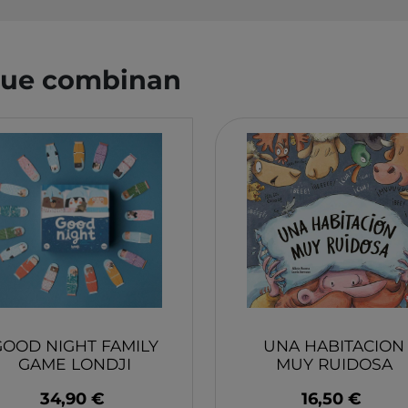
YUMBOX
MONK
SWIM ESSENTIAL
WABO
PIXOWORLD
CITRO
 que combinan
TROMPICAR JOCS
BIECO
CHILLY´S
DJEC
GREAT PRETENDERS
HABA
LILLIPUTIENS
MERI 
GOOD NIGHT FAMILY
UNA HABITACION
GAME LONDJI
MUY RUIDOSA
34,90 €
16,50 €