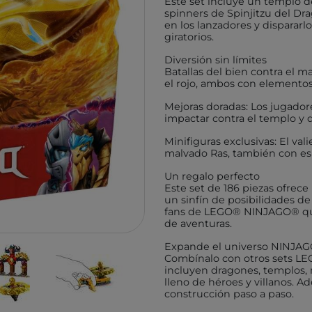
Este set incluye un templo de
TUTETE
GIIKER
spinners de Spinjitzu del Dr
en los lanzadores y disparar
KALOO
IMANI
giratorios.
HOPPSTAR
KOCO
Diversión sin límites
Batallas del bien contra el m
LALARMA
4M
el rojo, ambos con elemento
BELEDUC
EUREK
Mejoras doradas: Los jugador
impactar contra el templo y 
LITTLE DUTCH
TENDE
EGMONT TOYS
Minifiguras exclusivas: El val
MELI
malvado Ras, también con esp
MOSES
ROCK
Un regalo perfecto
BRAINBOX
ASTR
Este set de 186 piezas ofrece
un sinfín de posibilidades de
MICRO
GLOB
fans de LEGO® NINJAGO® que d
de aventuras.
BRIO
DEVIR
Expande el universo NINJA
IZIPIZI
THINK
Combínalo con otros sets LE
incluyen dragones, templos,
RATATAM
B.BOX
lleno de héroes y villanos. A
ASMODEE
DIAMO
construcción paso a paso.