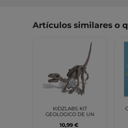
MONBENTO
TOSSIT
FIDGIX
Artículos similares o
DOCK & BAY
B TOYS
GRAPAT
LEGO
KIDZLABS KIT
GEOLOGICO DE UN
VELOCIRAPTOR 4M
10,99 €