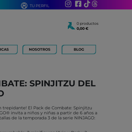
TU PERFIL
0 productos
0,00 €
Total:
0,00 €
Ver cesta
RCAS
NOSOTROS
BLOG
AÑOS
 FOR KIDS
 AÑOS
 LIBROS Y PAPELERIA
BATE: SPINJITZU DEL
 BOUM
O
N ROTY
TOYS
n trepidante! El Pack de Combate: Spinjitzu
ICH
 invita a niños y niñas a partir de 6 años a
tallas de la temporada 3 de la serie NINJAGO:
ACONMIGO
ATI LLIBRES