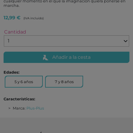
cualquier momento en el que la imaginación quiera ponerse en
marcha.
12,99 €
(IVA incluido)
Cantidad
Añadir a la cesta
Edades:
5 y 6 años
7 y 8 años
Características:
Marca:
Plus-Plus