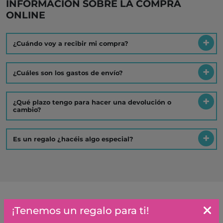
INFORMACIÓN SOBRE LA COMPRA
ONLINE
¿Cuándo voy a recibir mi compra?
¿Cuáles son los gastos de envío?
¿Qué plazo tengo para hacer una devolución o
cambio?
Es un regalo ¿hacéis algo especial?
¡Tenemos un regalo para ti!
Artículos similares o que combinan