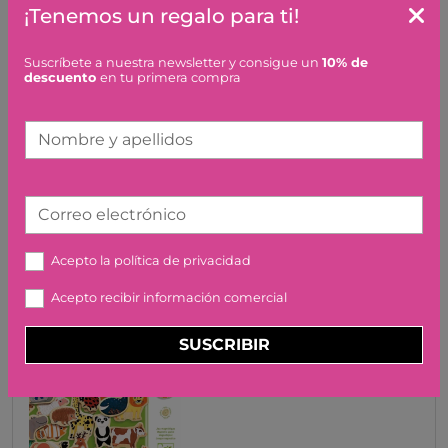
¡Tenemos un regalo para ti!
Artículos similares o que combinan
Suscríbete a nuestra newsletter y consigue un
10% de
descuento
en tu primera compra
OCA MUSICAL NEWBORN
NATURAL LITTLE DUTCH
Nombre y apellidos
19,95 €
Correo electrónico
Acepto la
política de privacidad
Acepto recibir información comercial
MAGNETICO MAGNIMO
SUSCRIBIR
DJECO
22,50 €