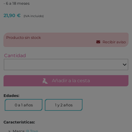
- 6 a 18 meses
21,90 €
(IVA incluido)
Producto sin stock
Recibir aviso
Cantidad
Añadir a la cesta
Edades:
0 a 1 años
1 y 2 años
Características:
Marca:
B Toys