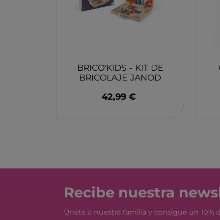
MONBENTO
TOSSIT
FIDGIX
DOCK & BAY
B TOYS
BRICO'KIDS - KIT DE
BRICOLAJE JANOD
GRAPAT
LEGO
42,99 €
Recibe nuestra newsl
Únete a nuestra familia y consigue un 10%