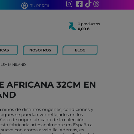
TU PERFIL
0 productos
0,00 €
Total:
0,00 €
Ver cesta
RCAS
NOSOTROS
BLOG
AÑOS
 FOR KIDS
LSA MINILAND
 AÑOS
 LIBROS Y PAPELERIA
 AFRICANA 32CM EN
 BOUM
AND
N ROTY
TOYS
niños de distintos orígenes, condiciones y
ICH
peques se puedan ver reflejados en los
eca de origen africano de la colección
ACONMIGO
está fabricada artesanalmente en España a
 suave con aroma a vainilla. Además, es
ATI LLIBRES