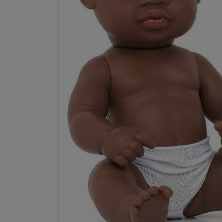
LA NINA
JANOD
FALOMIR JUEGOS
RUBENSBARN
LUDILO
WORLDBRANDS
GOKI
RAVENSBURGER
MOMIJI
SCOOT AND RIDE
ATOMO GAMES
BABY EINSTEIN
DEN GODA FEN
DEPESCHE