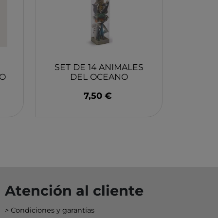
EY
BA
N
O
SET DE 14 ANIMALES
ÑO
DEL OCEANO
EUREKAKIDS
MERI
7,50 €
Atención al cliente
Condiciones y garantías