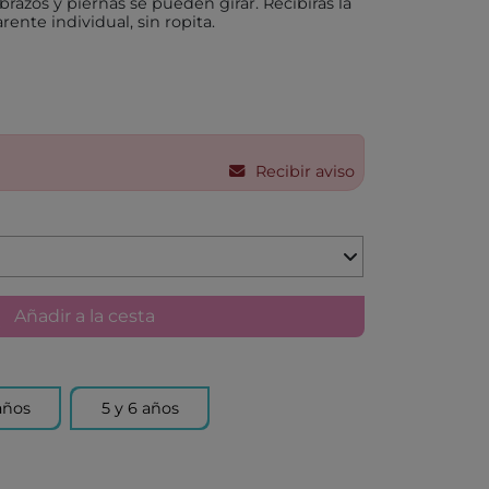
brazos y piernas se pueden girar. Recibirás la
nte individual, sin ropita.
X
AKIDS
Recibir aviso
RLEAF-MENTARI
AHULA
UP
Añadir a la cesta
BER
FUN
años
5 y 6 años
ND DOTZ