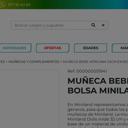
971 36 40 65
NOVEDADES
OFERTAS
EDADES
MA
1 Y 2 AÑOS
MINILAND
3 Y 4 
SOUZA
TES
>
MUÑECAS Y COMPLEMENTOS
> MUÑECA BEBE AFRICANA 32CM EN BO
7 Y 8 AÑOS
MERCURIO
9 Y 10
AZETA
Ref: 000000051941
MUÑECA BEBE
JUGUETES CAYRO
PETIT
BOLSA MINIL
OLI&CAROL
MOULI
LUDI
RODA
En Miniland representamos a 
LONDJI
SCHLE
géneros, para que todos los 
muñecos de Miniland. La muñ
TRIXIE
JUEG
Miniland Dolls mide 32 cm y 
MAGNA-TILES
base de un material de vinilo
XOCOL