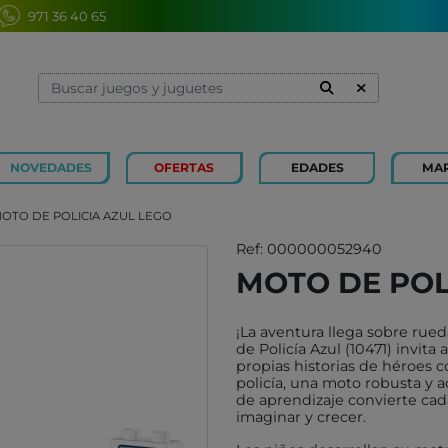
971 36 40 65
NOVEDADES
OFERTAS
EDADES
MA
1 Y 2 AÑOS
MINILAND
3 Y 4 
SOUZA
OTO DE POLICIA AZUL LEGO
7 Y 8 AÑOS
MERCURIO
9 Y 10
AZETA
Ref: 000000052940
MOTO DE POL
JUGUETES CAYRO
PETIT
OLI&CAROL
MOULI
¡La aventura llega sobre ru
LUDI
RODA
de Policía Azul (10471) invita 
propias historias de héroes 
LONDJI
SCHLE
policía, una moto robusta y a
de aprendizaje convierte cad
TRIXIE
JUEG
imaginar y crecer.
MAGNA-TILES
XOCOL