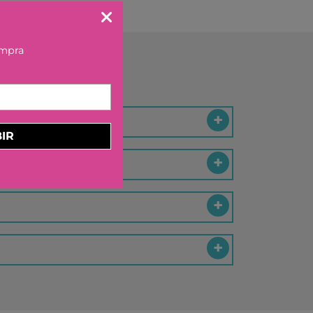
ELBURG INTERNATIONAL
STORM TOYS
ompra
N
A
STER
D MOOD
IR
I
-BOOM
RING
E LA GIRAFE
O