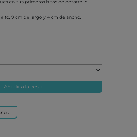
KA BY TUTETE
s en sus primeros hitos de desarrollo.
LAND
 alto, 9 cm de largo y 4 cm de ancho.
IER
U TOYS
ELECTION
OU
 DAY
S
DO
EL
Añadir a la cesta
OS CON VALORES
años
LA
LERA
LLIBRES