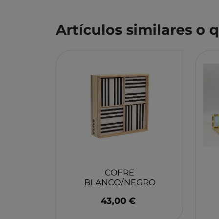
MONBENTO
TOSSIT
Artículos similares o
FIDGIX
DOCK & BAY
B TOYS
GRAPAT
LEGO
COFRE
BLANCO/NEGRO
KAPLA
43,00 €