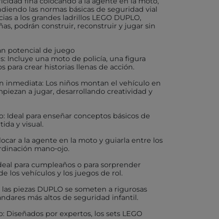
icidad fina colocando a la agente en la moto,
diendo las normas básicas de seguridad vial
cias a los grandes ladrillos LEGO DUPLO,
X
s, podrán construir, reconstruir y jugar sin
n potencial de juego
: Incluye una moto de policía, una figura
para crear historias llenas de acción.
AKIDS
ón inmediata: Los niños montan el vehículo en
RLEAF-MENTARI
ezan a jugar, desarrollando creatividad y
AHULA
o: Ideal para enseñar conceptos básicos de
ida y visual.
UP
locar a la agente en la moto y guiarla entre los
BER
rdinación mano‑ojo.
ideal para cumpleaños o para sorprender
e los vehículos y los juegos de rol.
FUN
 las piezas DUPLO se someten a rigurosas
ndares más altos de seguridad infantil.
ND DOTZ
: Diseñados por expertos, los sets LEGO