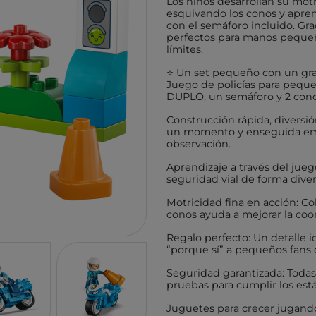
Los niños desarrollan su motr
TUTETE
GIIKER
esquivando los conos y apren
con el semáforo incluido. Gra
KALOO
IMANI
perfectos para manos pequeña
límites.
HOPPSTAR
KOCO
⭐ Un set pequeño con un gra
LALARMA
4M
Juego de policías para peques
DUPLO, un semáforo y 2 conos 
BELEDUC
EUREK
Construcción rápida, diversi
LITTLE DUTCH
TENDE
un momento y enseguida empi
EGMONT TOYS
MELI
observación.
MOSES
ROCK
Aprendizaje a través del jueg
seguridad vial de forma divert
BRAINBOX
ASTR
Motricidad fina en acción: Co
MICRO
GLOB
conos ayuda a mejorar la coo
BRIO
DEVIR
Regalo perfecto: Un detalle 
“porque sí” a pequeños fans d
IZIPIZI
THINK
Seguridad garantizada: Todas
RATATAM
B.BOX
pruebas para cumplir los está
ASMODEE
DIAMO
Juguetes para crecer jugando