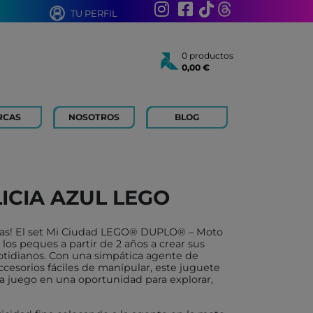
TU PERFIL
0 productos
0,00 €
Total:
0,00 €
Ver cesta
RCAS
NOSOTROS
BLOG
AÑOS
 FOR KIDS
 AÑOS
 LIBROS Y PAPELERIA
ICIA AZUL LEGO
 BOUM
N ROTY
edas! El set Mi Ciudad LEGO® DUPLO® – Moto
TOYS
a los peques a partir de 2 años a crear sus
cotidianos. Con una simpática agente de
ICH
ccesorios fáciles de manipular, este juguete
a juego en una oportunidad para explorar,
ACONMIGO
ATI LLIBRES