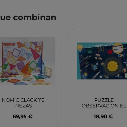
YUMBOX
MONK
SWIM ESSENTIAL
WABO
 que combinan
PIXOWORLD
CITRO
TROMPICAR JOCS
BIECO
CHILLY´S
DJEC
GREAT PRETENDERS
HABA
LILLIPUTIENS
MERI 
NOMIC CLACK 112
PUZZLE
PIEZAS
OBSERVACION EL
ESPACIO DJECO
69,95 €
18,90 €