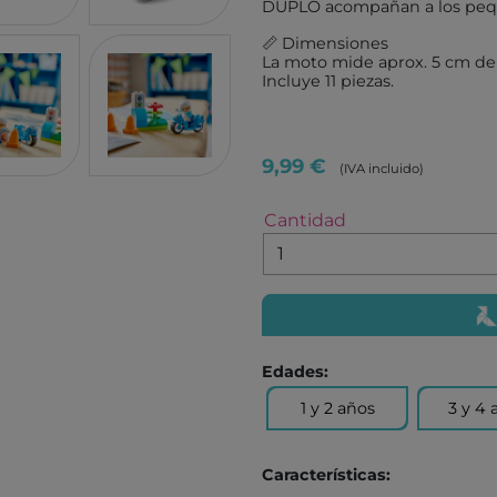
ROLIFE
MONNË
DUPLO acompañan a los peque
IMAGILAND
IMAGI
📏 Dimensiones
La moto mide aprox. 5 cm de
TICKIT
FOURN
Incluye 11 piezas.
PROTOCOL
ANDRE
VIKINGTOYS
NEW S
9,99 €
(IVA incluido)
XTREM BOTS
DOUD
AQUAPLAY
HAPPY
Cantidad
LEKKID
MARY'
EUGY
MAKE
ANAYA
COMB
JUVENTUD
SM
Edades:
BEASCOA
CUENT
1 y 2 años
3 y 4 
BARCANOVA
CRUIL
DESTINO INFANTIL
LA GA
Características:
BRUIXOLA
ANIMA