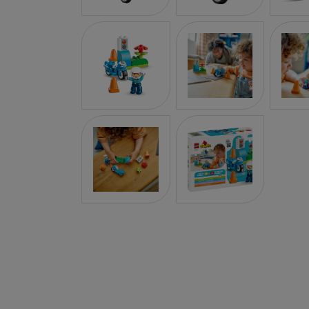
PROFESSOR PUZZLE
SARO
BLING2O
HOT WHEELS
EDUKALU
XTREM RAIDERS
TERRA
FRESK
TUBAN
TRIANGLE BOOKS
TIMUN MAS
KALANDRAKA
FLAMBOYANT
ESTRELLA POLAR
EDEBE