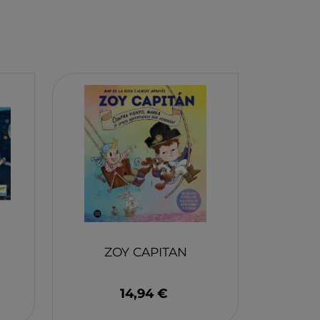
EY
BA
N
O
MERI
ZOY CAPITAN
14,94 €