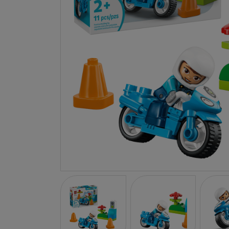
LA NINA
JANOD
FALOMIR JUEGOS
RUBENSBARN
LUDILO
WORLDBRANDS
GOKI
RAVENSBURGER
MOMIJI
SCOOT AND RIDE
ATOMO GAMES
BABY EINSTEIN
DEN GODA FEN
DEPESCHE