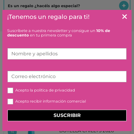
Es un regalo ¿hacéis algo especial?
¡Tenemos un regalo para ti!
Suscríbete a nuestra newsletter y consigue un
10% de
descuento
en tu primera compra
Artículos similares o que combinan
Nombre y apellidos
BOTELLA CHILLYS EMMA
N
2026 SWEET PEAS 500 ML.
Correo electrónico
35,00 €
Acepto la
política de privacidad
Acepto recibir información comercial
SUSCRIBIR
BOTELLA CHILLYS 2026
N