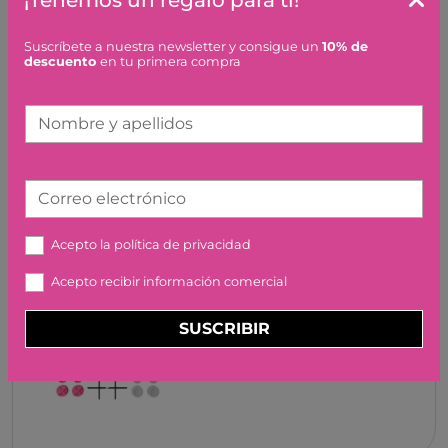
Suscríbete a nuestra newsletter y consigue un
10% de
Artículos similares o que combinan
descuento
en tu primera compra
MY FIRST 6 JUEGOS CAYRO
Nombre y apellidos
27,00 €
Correo electrónico
Acepto la
política de privacidad
Acepto recibir información comercial
GIIKER TIC-TAC-TOE BOLT
ROSA
SUSCRIBIR
37,90 €