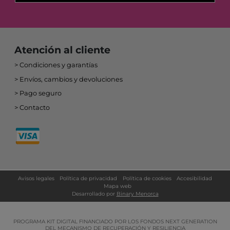
Atención al cliente
Condiciones y garantías
Envíos, cambios y devoluciones
Pago seguro
Contacto
Avisos legales
Política de privacidad
Política de cookies
Accesibilidad
Mapa web
Desarrollado por
Binary Menorca
PROGRAMA KIT DIGITAL FINANCIADO POR LOS FONDOS NEXT GENERATION
DEL MECANISMO DE RECUPERACIÓN Y RESILIENCIA