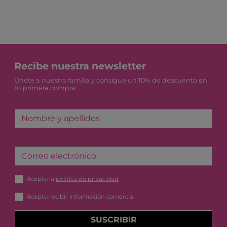
Recibe nuestra newsletter
Únete a nuestra familia y consigue un 10% de descuento en
tu primera compra
Nombre y apellidos
Correo electrónico
Acepto la
política de privacidad
Acepto recibir información comercial
SUSCRIBIR