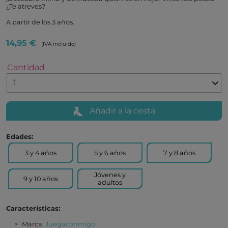
¿Te atreves?
A partir de los 3 años.
14,95 €
(IVA incluido)
Cantidad
Añadir a la cesta
Edades:
3 y 4 años
5 y 6 años
7 y 8 años
Jóvenes y
9 y 10 años
adultos
Características:
Marca:
Juegaconmigo