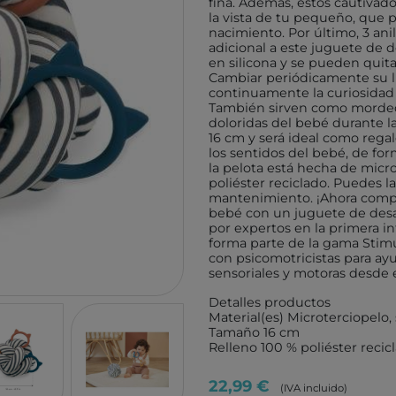
fina. Además, estos cautivad
TUTETE
GIIKER
la vista de tu pequeño, que p
nacimiento. Por último, 3 an
KALOO
IMANI
adicional a este juguete de de
en silicona y se pueden quita
HOPPSTAR
KOCO
Cambiar periódicamente su l
continuamente la curiosidad d
LALARMA
4M
También sirven como mordedo
doloridas del bebé durante l
BELEDUC
EUREK
16 cm y será ideal como rega
LITTLE DUTCH
TENDE
los sentidos del bebé, de fo
la pelota está hecha de micro
EGMONT TOYS
MELI
poliéster reciclado. Puedes la
mantenimiento. ¡Ahora comple
MOSES
ROCK
bebé con un juguete de desa
por expertos en la primera in
BRAINBOX
ASTR
forma parte de la gama Stim
con psicomotricistas para ayu
MICRO
GLOB
sensoriales y motoras desde 
BRIO
DEVIR
Detalles productos
IZIPIZI
THINK
Material(es) Microterciopelo, 
Tamaño 16 cm
RATATAM
B.BOX
Relleno 100 % poliéster recic
ASMODEE
DIAMO
22,99 €
(IVA incluido)