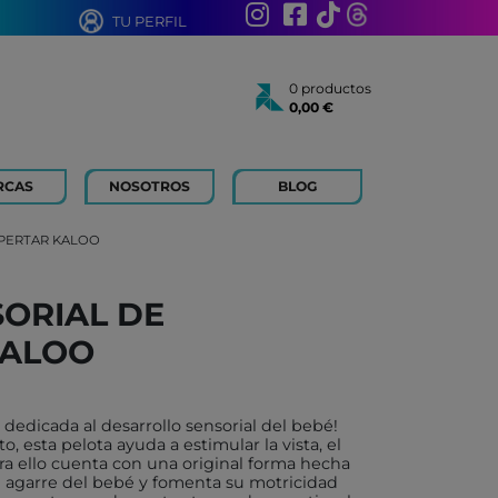
TU PERFIL
0 productos
0,00 €
Total:
0,00 €
Ver cesta
RCAS
NOSOTROS
BLOG
AÑOS
 FOR KIDS
SPERTAR KALOO
 AÑOS
 LIBROS Y PAPELERIA
SORIAL DE
 BOUM
KALOO
N ROTY
TOYS
ICH
dedicada al desarrollo sensorial del bebé!
 esta pelota ayuda a estimular la vista, el
ACONMIGO
ara ello cuenta con una original forma hecha
el agarre del bebé y fomenta su motricidad
ATI LLIBRES