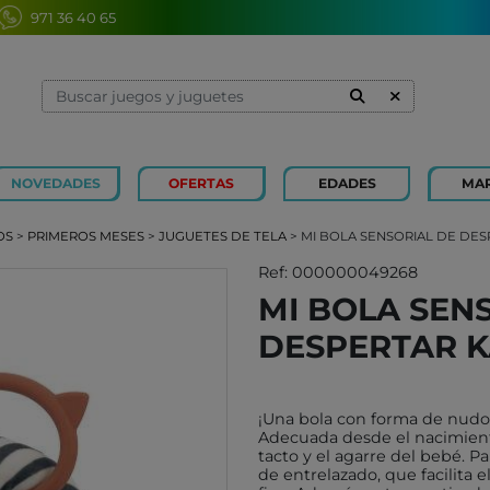
971 36 40 65
NOVEDADES
OFERTAS
EDADES
MA
1 Y 2 AÑOS
MINILAND
3 Y 4 
SOUZA
OS
>
PRIMEROS MESES
>
JUGUETES DE TELA
> MI BOLA SENSORIAL DE DE
7 Y 8 AÑOS
MERCURIO
9 Y 10
AZETA
Ref: 000000049268
MI BOLA SEN
JUGUETES CAYRO
PETIT
DESPERTAR 
OLI&CAROL
MOULI
LUDI
RODA
LONDJI
SCHLE
¡Una bola con forma de nudo 
Adecuada desde el nacimiento,
TRIXIE
JUEG
tacto y el agarre del bebé. P
MAGNA-TILES
de entrelazado, que facilita 
XOCOL