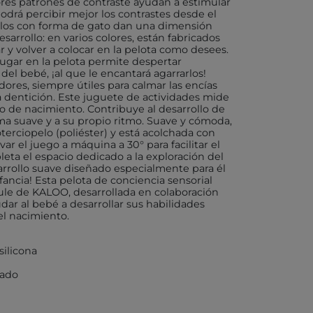
ores patrones de contraste ayudan a estimular
odrá percibir mejor los contrastes desde el
illos con forma de gato dan una dimensión
X
sarrollo: en varios colores, están fabricados
r y volver a colocar en la pelota como desees.
ugar en la pelota permite despertar
el bebé, ¡al que le encantará agarrarlos!
res, siempre útiles para calmar las encías
a dentición. Este juguete de actividades mide
AKIDS
lo de nacimiento. Contribuye al desarrollo de
RLEAF-MENTARI
rma suave y a su propio ritmo. Suave y cómoda,
terciopelo (poliéster) y está acolchada con
var el juego a máquina a 30° para facilitar el
ta el espacio dedicado a la exploración del
AHULA
rrollo suave diseñado especialmente para él
fancia! Esta pelota de conciencia sensorial
UP
ule de KALOO, desarrollada en colaboración
dar al bebé a desarrollar sus habilidades
BER
el nacimiento.
FUN
silicona
lado
ND DOTZ