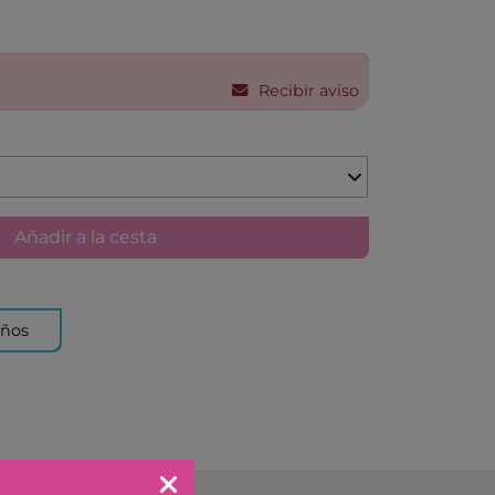
KA BY TUTETE
LAND
IER
Recibir aviso
U TOYS
ELECTION
OU
 DAY
Añadir a la cesta
S
DO
EL
años
OS CON VALORES
LA
LERA
LLIBRES