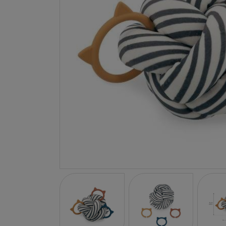
LA NINA
JANOD
FALOMIR JUEGOS
RUBENSBARN
LUDILO
WORLDBRANDS
GOKI
RAVENSBURGER
MOMIJI
SCOOT AND RIDE
ATOMO GAMES
BABY EINSTEIN
DEN GODA FEN
DEPESCHE