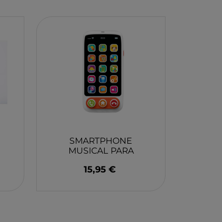
EY
BA
N
O
MERI
SMARTPHONE
MUSICAL PARA
BEBES EUREKA KIDS
15,95 €