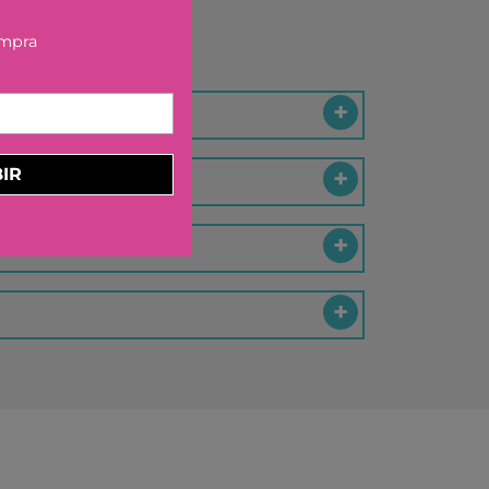
ELBURG INTERNATIONAL
ompra
STORM TOYS
N
A
STER
IR
D MOOD
I
-BOOM
RING
E LA GIRAFE
O