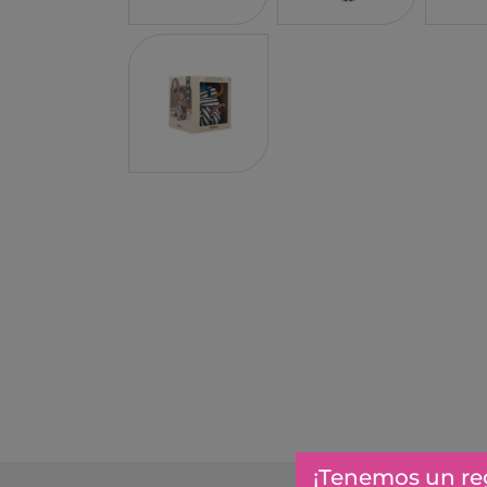
PROFESSOR PUZZLE
SARO
BLING2O
HOT WHEELS
EDUKALU
XTREM RAIDERS
TERRA
FRESK
TUBAN
TRIANGLE BOOKS
TIMUN MAS
KALANDRAKA
FLAMBOYANT
ESTRELLA POLAR
¡Tenemos un reg
EDEBE