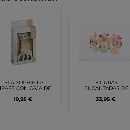
YUMBOX
MONK
SWIM ESSENTIAL
WABO
PIXOWORLD
CITRO
TROMPICAR JOCS
BIECO
CHILLY´S
DJEC
GREAT PRETENDERS
HABA
LILLIPUTIENS
MERI 
SLG SOPHIE LA
FIGURAS
IRAFE CON CAJA DE
ENCANTADAS DE
REGALO
MADERA 10UNID.
19,95 €
33,95 €
TICKIT