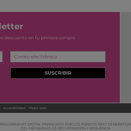
etter
 de descuento en tu primera compra
Correo electrónico
SUSCRIBIR
Accesibilidad
Mapa web
PROGRAMA KIT DIGITAL FINANCIADO POR LOS FONDOS NEXT GENERATION
DEL MECANISMO DE RECUPERACIÓN Y RESILIENCIA