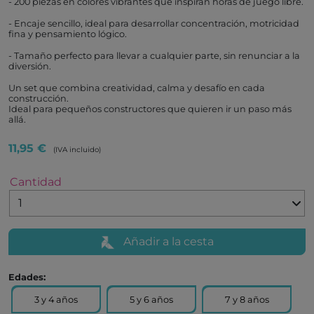
- 200 piezas en colores vibrantes que inspiran horas de juego libre.
- Encaje sencillo, ideal para desarrollar concentración, motricidad
fina y pensamiento lógico.
- Tamaño perfecto para llevar a cualquier parte, sin renunciar a la
diversión.
Un set que combina creatividad, calma y desafío en cada
construcción.
Ideal para pequeños constructores que quieren ir un paso más
allá.
11,95 €
(IVA incluido)
Cantidad
Añadir a la cesta
Edades:
3 y 4 años
5 y 6 años
7 y 8 años