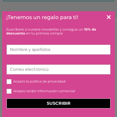
¡Tenemos un regalo para ti!
Suscríbete a nuestra newsletter y consigue un
10% de
Artículos similares o que combinan
descuento
en tu primera compra
DORMIR ES AVORRIT,
Nombre y apellidos
GEORGIE BIRKETT
15,95 €
Correo electrónico
Acepto la
política de privacidad
Acepto recibir información comercial
SUSCRIBIR
PELOTA ANTIESTRES HAPPY
DAY