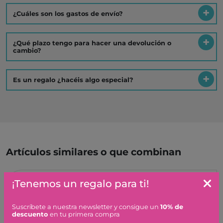
¿Cuáles son los gastos de envío?
¿Qué plazo tengo para hacer una devolución o
cambio?
Es un regalo ¿hacéis algo especial?
Artículos similares o que combinan
FROZEN: CAJA CREATIVA
¡Tenemos un regalo para ti!
N
CON ELSA Y OLAF, LEGO
Suscríbete a nuestra newsletter y consigue un
10% de
19,99 €
descuento
en tu primera compra