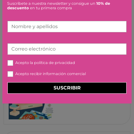
Suscríbete a nuestra newsletter y consigue un
10% de
MAGNA-TILES HAMSTER
descuento
en tu primera compra
BALL? JUEGACONMIGO
22,95 €
Nombre y apellidos
Correo electrónico
Acepto la
política de privacidad
Acepto recibir información comercial
JUEGOS EDUCATIVOS
CASAMIX DJECO
SUSCRIBIR
21,90 €