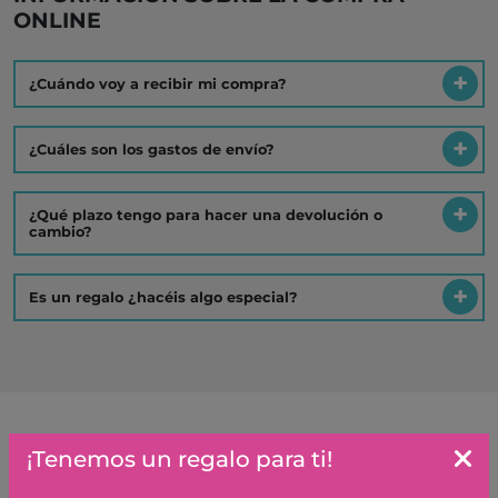
ONLINE
¿Cuándo voy a recibir mi compra?
¿Cuáles son los gastos de envío?
¿Qué plazo tengo para hacer una devolución o
cambio?
Es un regalo ¿hacéis algo especial?
Artículos similares o que combinan
¡Tenemos un regalo para ti!