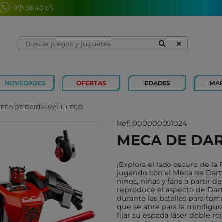
971 36 40 65
NOVEDADES
OFERTAS
EDADES
MA
1 Y 2 AÑOS
MINILAND
3 Y 4 
SOUZA
MECA DE DARTH MAUL LEGO
7 Y 8 AÑOS
MERCURIO
9 Y 10
AZETA
Ref: 000000051024
MECA DE DA
JUGUETES CAYRO
PETIT
OLI&CAROL
MOULI
¡Explora el lado oscuro de l
LUDI
RODA
jugando con el Meca de Dart
niños, niñas y fans a partir d
LONDJI
SCHLE
reproduce el aspecto de Dart
durante las batallas para to
TRIXIE
JUEG
que se abre para la minifigu
MAGNA-TILES
fijar su espada láser doble r
XOCOL