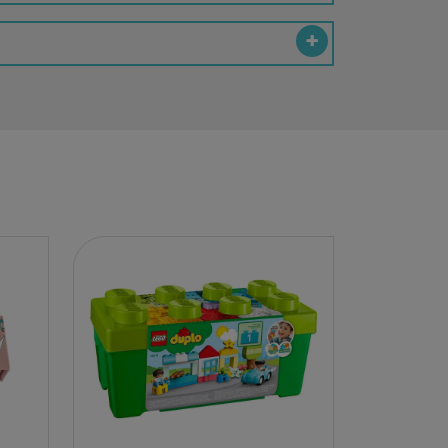
EY
BA
N
O
MERI