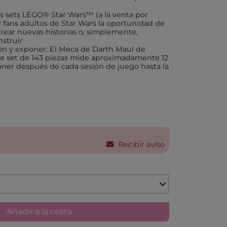
KA BY TUTETE
s sets LEGO® Star Wars™ (a la venta por
LAND
 fans adultos de Star Wars la oportunidad de
 crear nuevas historias o, simplemente,
IER
struir
U TOYS
ón y exponer: El Meca de Darth Maul de
te set de 143 piezas mide aproximadamente 12
ELECTION
ner después de cada sesión de juego hasta la
OU
 DAY
S
DO
EL
Recibir aviso
OS CON VALORES
LA
LERA
Añadir a la cesta
LLIBRES