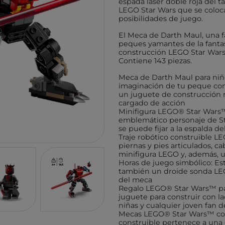
espada láser doble roja del 
TUTETE
GIIKER
LEGO Star Wars que se coloca
posibilidades de juego.
KALOO
IMANI
El Meca de Darth Maul, una f
HOPPSTAR
KOCO
peques yamantes de la fantas
construcción LEGO Star Wars 
LALARMA
4M
Contiene 143 piezas.
BELEDUC
EUREK
Meca de Darth Maul para niños
imaginación de tu peque co
LITTLE DUTCH
TENDE
un juguete de construcción r
EGMONT TOYS
MELI
cargado de acción
Minifigura LEGO® Star Wars™
MOSES
ROCK
emblemático personaje de Sta
se puede fijar a la espalda d
BRAINBOX
ASTR
Traje robótico construible L
piernas y pies articulados, c
MICRO
GLOB
minifigura LEGO y, además, u
Horas de juego simbólico: Es
BRIO
DEVIR
también un droide sonda LEG
IZIPIZI
del meca
THINK
Regalo LEGO® Star Wars™ par
RATATAM
B.BOX
juguete para construir con la
niñas y cualquier joven fan d
ASMODEE
DIAMO
Mecas LEGO® Star Wars™ col
construible pertenece a una 