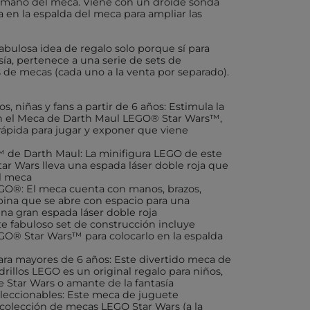
tamaño del meca. Viene con un droide sonda
 en la espalda del meca para ampliar las
X
abulosa idea de regalo solo porque sí para
ía, pertenece a una serie de sets de
de mecas (cada uno a la venta por separado).
AKIDS
, niñas y fans a partir de 6 años: Estimula la
n el Meca de Darth Maul LEGO® Star Wars™,
RLEAF-MENTARI
ápida para jugar y exponer que viene
 de Darth Maul: La minifigura LEGO de este
AHULA
r Wars lleva una espada láser doble roja que
el meca
UP
EGO®: El meca cuenta con manos, brazos,
abina que se abre con espacio para una
BER
na gran espada láser doble roja
te fabuloso set de construcción incluye
O® Star Wars™ para colocarlo en la espalda
FUN
a mayores de 6 años: Este divertido meca de
drillos LEGO es un original regalo para niños,
e Star Wars o amante de la fantasía
ND DOTZ
eccionables: Este meca de juguete
colección de mecas LEGO Star Wars (a la