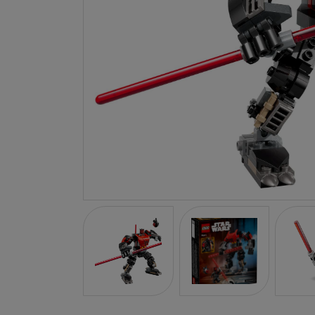
LA NINA
JANOD
FALOMIR JUEGOS
RUBENSBARN
LUDILO
WORLDBRANDS
GOKI
RAVENSBURGER
MOMIJI
SCOOT AND RIDE
ATOMO GAMES
BABY EINSTEIN
DEN GODA FEN
DEPESCHE