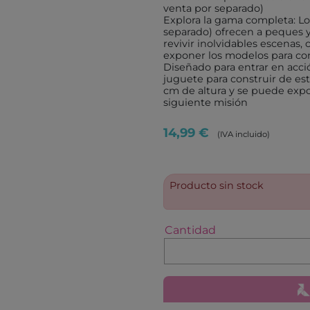
ROLIFE
MONNË
venta por separado)
Explora la gama completa: Lo
IMAGILAND
IMAGI
separado) ofrecen a peques y
revivir inolvidables escenas,
TICKIT
FOURN
exponer los modelos para con
PROTOCOL
ANDRE
Diseñado para entrar en acci
juguete para construir de es
VIKINGTOYS
NEW S
cm de altura y se puede expo
siguiente misión
XTREM BOTS
DOUD
AQUAPLAY
HAPPY
14,99 €
(IVA incluido)
LEKKID
MARY'
EUGY
MAKE
Producto sin stock
ANAYA
COMB
JUVENTUD
SM
Cantidad
BEASCOA
CUENT
BARCANOVA
CRUIL
DESTINO INFANTIL
LA GA
BRUIXOLA
ANIMA