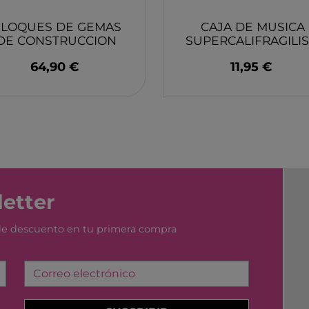
LOQUES DE GEMAS
CAJA DE MUSICA
DE CONSTRUCCION
SUPERCALIFRAGILIS
DE MADERA 39 PZS.
(MARY POPPINS)
64,90 €
11,95 €
TICKIT
PROTOCOL
etter
 de descuento en tu primera compra
Correo electrónico