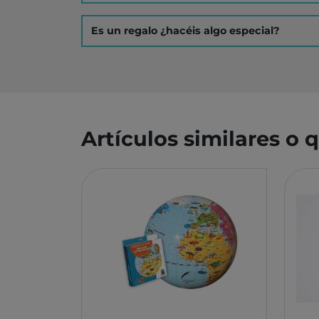
MONBENTO
TOSSIT
Es un regalo ¿hacéis algo especial?
FIDGIX
DOCK & BAY
B TOYS
GRAPAT
Artículos similares o
LEGO