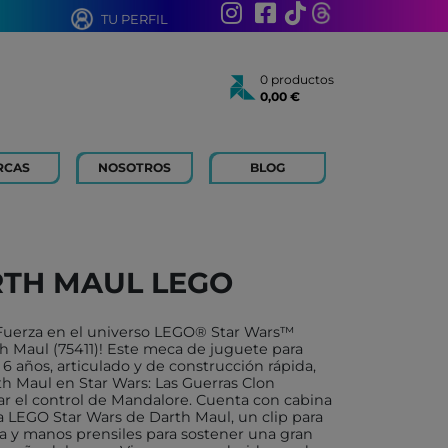
TU PERFIL
0 productos
0,00 €
Total:
0,00 €
Ver cesta
RCAS
NOSOTROS
BLOG
AÑOS
 FOR KIDS
 AÑOS
 LIBROS Y PAPELERIA
RTH MAUL LEGO
 BOUM
N ROTY
a Fuerza en el universo LEGO® Star Wars™
TOYS
h Maul (75411)! Este meca de juguete para
e 6 años, articulado y de construcción rápida,
ICH
h Maul en Star Wars: Las Guerras Clon
mar el control de Mandalore. Cuenta con cabina
ACONMIGO
ra LEGO Star Wars de Darth Maul, un clip para
oja y manos prensiles para sostener una gran
ATI LLIBRES