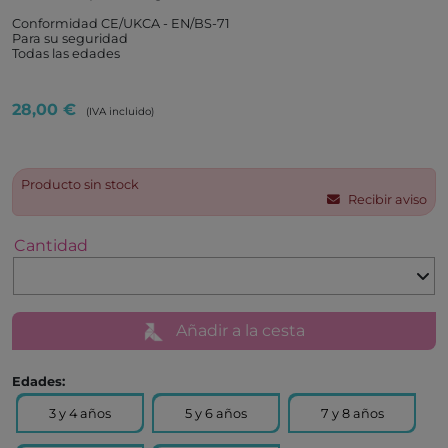
Conformidad CE/UKCA - EN/BS-71
Para su seguridad
Todas las edades
28,00 €
(IVA incluido)
Producto sin stock
Recibir aviso
Cantidad
Añadir a la cesta
Edades:
3 y 4 años
5 y 6 años
7 y 8 años