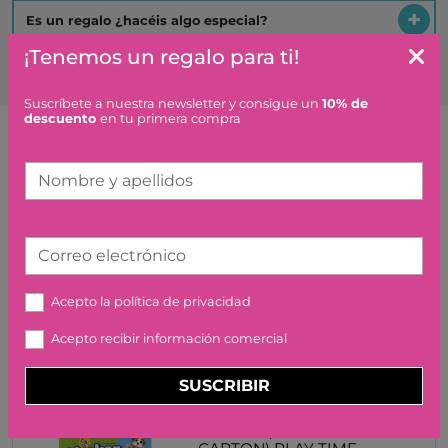
Es un regalo ¿hacéis algo especial?
¡Tenemos un regalo para ti!
Suscríbete a nuestra newsletter y consigue un
10% de
descuento
en tu primera compra
Artículos similares o que combinan
Nombre y apellidos
ROMEO, RATON BAILARIN,
HERMANO MAYOR MAILEG
Correo electrónico
28,00 €
Acepto la
política de privacidad
Acepto recibir información comercial
SUSCRIBIR
STICKER STAMPER -
PERROS (FORMATO CAJA