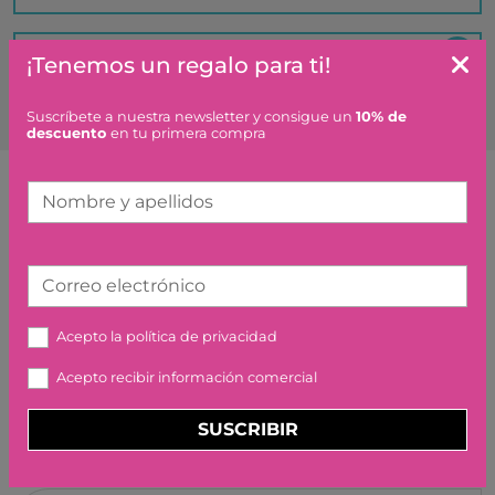
Es un regalo ¿hacéis algo especial?
¡Tenemos un regalo para ti!
Suscríbete a nuestra newsletter y consigue un
10% de
descuento
en tu primera compra
Nombre y apellidos
Artículos similares o que combinan
BABY BLANCO SONAJERO
Correo electrónico
ESPEJO BABY FLOWER
DJECO
Acepto la
política de privacidad
12,50 €
Acepto recibir información comercial
SUSCRIBIR