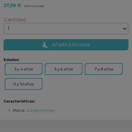
27,99 €
(IVA incluido)
Cantidad
Añadir a la cesta
Edades:
3 y 4 años
5 y 6 años
7 y 8 años
9 y 10 años
Características:
Marca:
Juegaconmigo