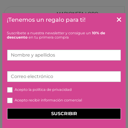
MARIONETA LORO
BELEDUC
¡Tenemos un regalo para ti!
13,50 €
Suscríbete a nuestra newsletter y consigue un
10% de
descuento
en tu primera compra
Nombre y apellidos
Correo electrónico
VESTIDO FENNE SOUZA
Acepto la
política de privacidad
FOR KIDS
Acepto recibir información comercial
34,95 €
SUSCRIBIR