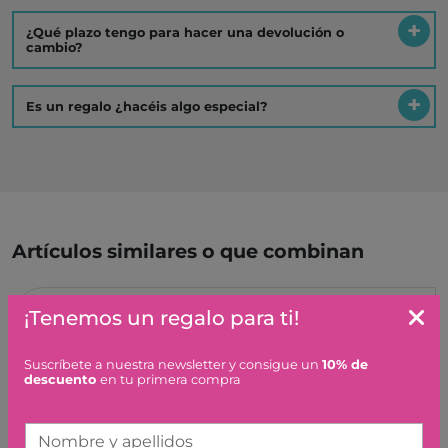
¿Qué plazo tengo para hacer una devolución o
cambio?
Es un regalo ¿hacéis algo especial?
Artículos similares o que combinan
COCHE MINI CHUBBIES
¡Tenemos un regalo para ti!
VIKINGTOYS
2,50 €
Suscríbete a nuestra newsletter y consigue un
10% de
descuento
en tu primera compra
Nombre y apellidos