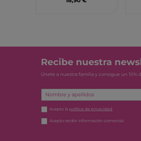
18,90 €
GRIMM'S
MONBENTO
TOSSIT
FIDGIX
DOCK & BAY
B TOYS
GRAPAT
Recibe nuestra newsl
LEGO
Únete a nuestra familia y consigue un 10%
Nombre y apellidos
Acepto la
política de privacidad
Acepto recibir información comercial