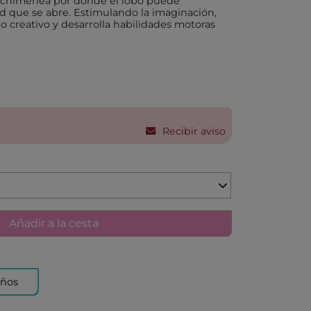
na chimenea por donde el lobo puede
ed que se abre. Estimulando la imaginación,
o creativo y desarrolla habilidades motoras
X
AKIDS
RLEAF-MENTARI
Recibir aviso
AHULA
UP
BER
Añadir a la cesta
FUN
años
ND DOTZ