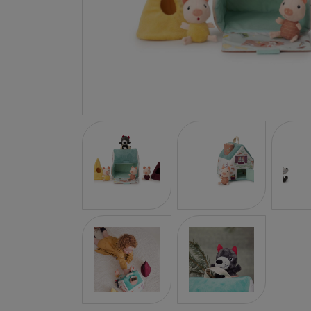
LA NINA
JANOD
FALOMIR JUEGOS
RUBENSBARN
LUDILO
WORLDBRANDS
GOKI
RAVENSBURGER
MOMIJI
SCOOT AND RIDE
ATOMO GAMES
BABY EINSTEIN
DEN GODA FEN
DEPESCHE