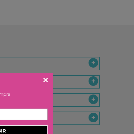
KA BY TUTETE
LAND
IER
U TOYS
ELECTION
OU
 DAY
S
DO
EL
ompra
OS CON VALORES
LA
LERA
IR
LLIBRES