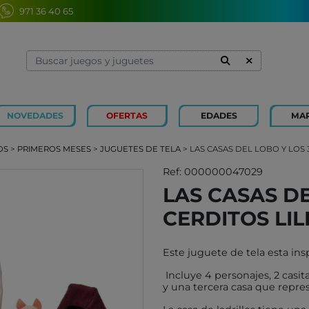
971 36 40 65
NOVEDADES
OFERTAS
EDADES
MA
1 Y 2 AÑOS
MINILAND
3 Y 4 
SOUZA
OS
>
PRIMEROS MESES
>
JUGUETES DE TELA
> LAS CASAS DEL LOBO Y LOS 
7 Y 8 AÑOS
MERCURIO
9 Y 10
AZETA
Ref: 000000047029
LAS CASAS DE
JUGUETES CAYRO
PETIT
CERDITOS LIL
OLI&CAROL
MOULI
LUDI
RODA
Este juguete de tela esta insp
LONDJI
SCHLE
Incluye 4 personajes, 2 casit
TRIXIE
JUEG
y una tercera casa que represe
MAGNA-TILES
XOCOL