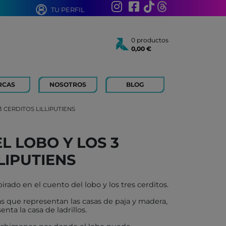
TU PERFIL
0 productos
0,00 €
Total:
0,00 €
Ver cesta
RCAS
NOSOTROS
BLOG
AÑOS
 FOR KIDS
3 CERDITOS LILLIPUTIENS
 AÑOS
 LIBROS Y PAPELERIA
L LOBO Y LOS 3
 BOUM
LIPUTIENS
N ROTY
TOYS
irado en el cuento del lobo y los tres cerditos.
ICH
as que representan las casas de paja y madera,
ACONMIGO
nta la casa de ladrillos.
ATI LLIBRES