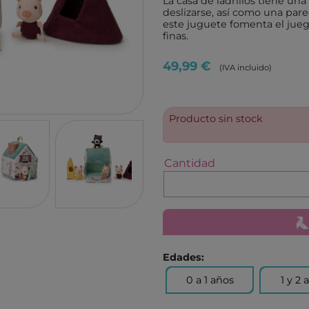
La casa de ladrillos tiene u
TUTETE
GIIKER
deslizarse, así como una par
este juguete fomenta el jueg
KALOO
IMANI
finas.
HOPPSTAR
KOCO
49,99 €
(IVA incluido)
LALARMA
4M
BELEDUC
EUREK
LITTLE DUTCH
Producto sin stock
TENDE
EGMONT TOYS
MELI
MOSES
ROCK
Cantidad
BRAINBOX
ASTR
MICRO
GLOB
BRIO
DEVIR
IZIPIZI
THINK
Edades:
RATATAM
B.BOX
0 a 1 años
1 y 2 
ASMODEE
DIAMO