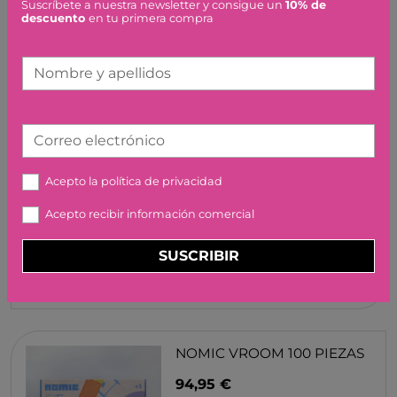
DJECO
Suscríbete a nuestra newsletter y consigue un
10% de
descuento
en tu primera compra
14,95 €
Nombre y apellidos
Correo electrónico
DORMIR ES AVORRIT,
GEORGIE BIRKETT
Acepto la
política de privacidad
15,95 €
Acepto recibir información comercial
SUSCRIBIR
NOMIC VROOM 100 PIEZAS
94,95 €