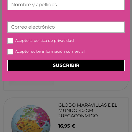
Nombre y apellidos
Correo electrónico
Acepto la
política de privacidad
QUBITUNES GAME #7
MATTY BLOCK
Acepto recibir información comercial
JUEGACONMIGO
44,99 €
SUSCRIBIR
GLOBO MARAVILLAS DEL
MUNDO 40 CM.
JUEGACONMIGO
16,95 €