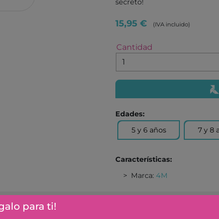
ROLIFE
MONNË
secreto!
IMAGILAND
IMAGI
15,95 €
(IVA incluido)
TICKIT
FOURN
PROTOCOL
Cantidad
ANDRE
VIKINGTOYS
NEW S
XTREM BOTS
DOUD
AQUAPLAY
HAPPY
LEKKID
MARY'
Edades:
EUGY
MAKE
5 y 6 años
7 y 8 
ANAYA
COMB
JUVENTUD
SM
Características:
BEASCOA
CUENT
Marca:
4M
BARCANOVA
CRUIL
DESTINO INFANTIL
LA GA
alo para ti!
BRUIXOLA
ANIMA