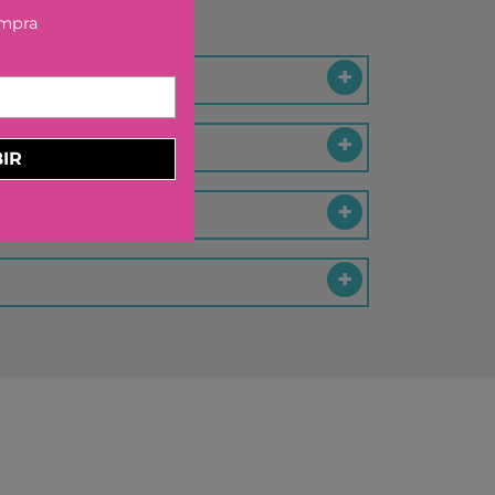
ELBURG INTERNATIONAL
ompra
STORM TOYS
N
A
IR
STER
D MOOD
I
-BOOM
RING
E LA GIRAFE
O