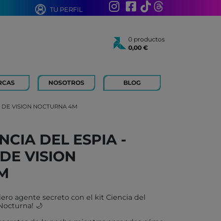
TU PERFIL
0 productos
0,00 €
Total:
0,00 €
Ver cesta
RCAS
NOSOTROS
BLOG
AÑOS
 FOR KIDS
R DE VISION NOCTURNA 4M
 AÑOS
 LIBROS Y PAPELERIA
NCIA DEL ESPIA -
 BOUM
E VISION
N ROTY
TOYS
M
ICH
adero agente secreto con el kit Ciencia del
ACONMIGO
Nocturna! 🌙
ATI LLIBRES