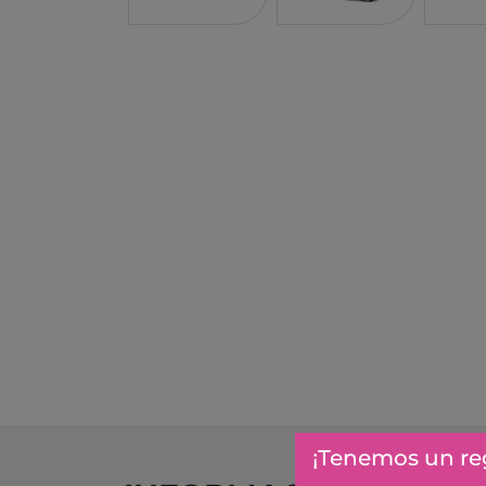
PROFESSOR PUZZLE
SARO
BLING2O
HOT WHEELS
EDUKALU
XTREM RAIDERS
TERRA
FRESK
TUBAN
TRIANGLE BOOKS
TIMUN MAS
KALANDRAKA
FLAMBOYANT
ESTRELLA POLAR
¡Tenemos un reg
EDEBE