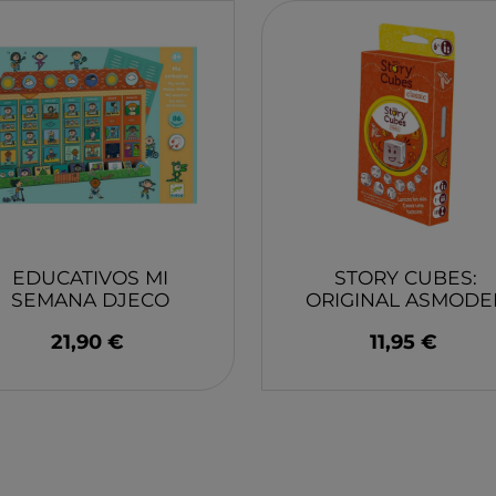
YUMBOX
MONK
SWIM ESSENTIAL
WABO
PIXOWORLD
CITRO
TROMPICAR JOCS
BIECO
CHILLY´S
DJEC
GREAT PRETENDERS
HABA
LILLIPUTIENS
MERI 
EDUCATIVOS MI
STORY CUBES:
SEMANA DJECO
ORIGINAL ASMODE
21,90 €
11,95 €