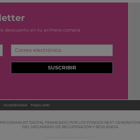
etter
 de descuento en tu primera compra
Correo electrónico
SUSCRIBIR
Accesibilidad
Mapa web
PROGRAMA KIT DIGITAL FINANCIADO POR LOS FONDOS NEXT GENERATION
DEL MECANISMO DE RECUPERACIÓN Y RESILIENCIA