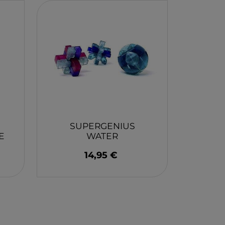
EY
BA
N
O
MERI
SUPERGENIUS
E
WATER
JUEGACONMIGO
14,95 €