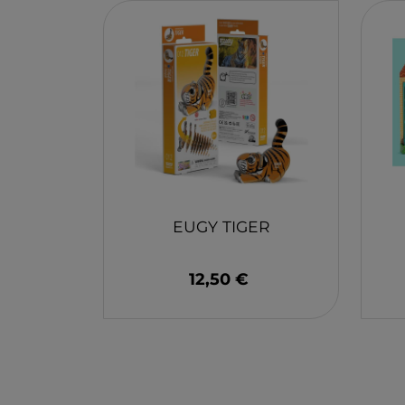
MONBENTO
TOSSIT
FIDGIX
DOCK & BAY
B TOYS
GRAPAT
LEGO
EUGY TIGER
12,50 €