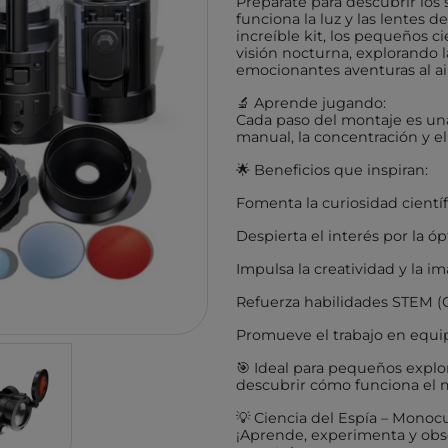
Prepárate para descubrir los
TUTETE
GIIKER
funciona la luz y las lentes d
increíble kit, los pequeños c
KALOO
IMANI
visión nocturna, explorando l
emocionantes aventuras al air
HOPPSTAR
KOCO
🔬 Aprende jugando:
LALARMA
4M
Cada paso del montaje es una
manual, la concentración y el
BELEDUC
EUREK
🌟 Beneficios que inspiran:
LITTLE DUTCH
TENDE
EGMONT TOYS
Fomenta la curiosidad científ
MELI
MOSES
ROCK
Despierta el interés por la ópt
BRAINBOX
ASTR
Impulsa la creatividad y la i
MICRO
GLOB
Refuerza habilidades STEM (C
BRIO
DEVIR
Promueve el trabajo en equip
IZIPIZI
THINK
🎯 Ideal para pequeños explo
descubrir cómo funciona el m
RATATAM
B.BOX
💡 Ciencia del Espía – Monoc
ASMODEE
DIAMO
¡Aprende, experimenta y ob