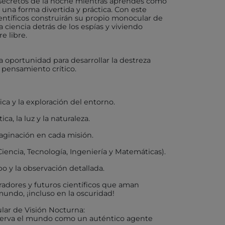
 secretos de la noche mientras aprendes cómo
e una forma divertida y práctica. Con este
ientíficos construirán su propio monocular de
X
a ciencia detrás de los espías y viviendo
e libre.
 oportunidad para desarrollar la destreza
 pensamiento crítico.
AKIDS
RLEAF-MENTARI
ica y la exploración del entorno.
AHULA
ica, la luz y la naturaleza.
UP
maginación en cada misión.
BER
iencia, Tecnología, Ingeniería y Matemáticas).
o y la observación detallada.
FUN
radores y futuros científicos que aman
undo, ¡incluso en la oscuridad!
ular de Visión Nocturna:
ND DOTZ
serva el mundo como un auténtico agente