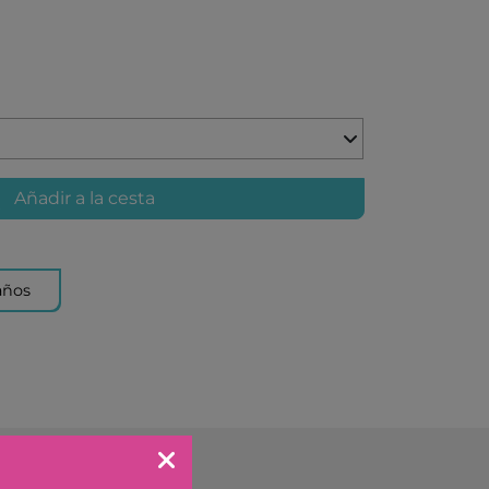
KA BY TUTETE
LAND
IER
U TOYS
ELECTION
OU
Añadir a la cesta
 DAY
S
DO
años
EL
OS CON VALORES
LA
LERA
LLIBRES