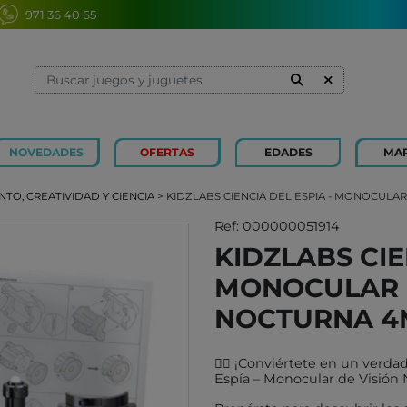
971 36 40 65
NOVEDADES
OFERTAS
EDADES
MA
1 Y 2 AÑOS
MINILAND
3 Y 4 
SOUZA
TO, CREATIVIDAD Y CIENCIA
> KIDZLABS CIENCIA DEL ESPIA - MONOCULA
7 Y 8 AÑOS
MERCURIO
9 Y 10
AZETA
Ref: 000000051914
KIDZLABS CIE
JUGUETES CAYRO
PETIT
MONOCULAR D
OLI&CAROL
MOULI
LUDI
RODA
NOCTURNA 4
LONDJI
SCHLE
🕵️‍♂️ ¡Conviértete en un verd
TRIXIE
JUEG
Espía – Monocular de Visión 
MAGNA-TILES
XOCOL