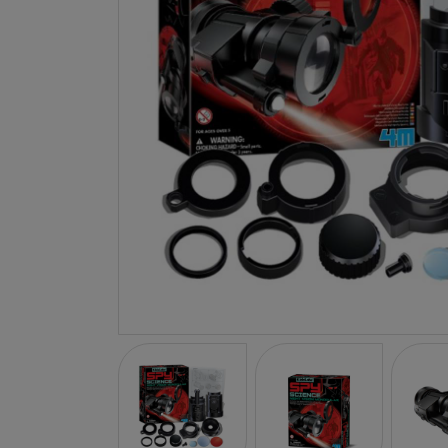
LA NINA
JANOD
FALOMIR JUEGOS
RUBENSBARN
LUDILO
WORLDBRANDS
GOKI
RAVENSBURGER
MOMIJI
SCOOT AND RIDE
ATOMO GAMES
BABY EINSTEIN
DEN GODA FEN
DEPESCHE